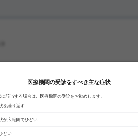
スト
医療機関の受診をすべき主な症状
状に該当する場合は、医療機関の受診をお勧めします。
商品を比較する
状を繰り返す
状が広範囲でひどい
ひどい
ADスプレー