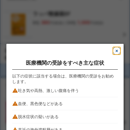
ラッパ整腸薬BF
360
1,000
8包
24包
円(税抜)
/
円(税抜)
対応レベル目安
腹部膨満感
医療機関の受診をすべき主な症状
商品を比較する
以下の症状に該当する場合は、医療機関の受診をお勧め
します。
第3類医薬品
吐き気や高熱、激しい腹痛を伴う
太田胃散整腸薬 デ・ルモア錠
血便、黒色便などがある
980
1,680
90錠
180錠
円(税抜)
/
円(税抜)
脱水症状の疑いがある
直近の海外渡航歴がある