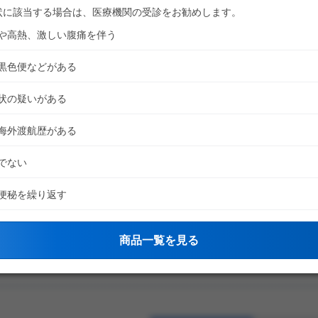
状に該当する場合は、医療機関の受診をお勧めします。
や高熱、激しい腹痛を伴う
黒色便などがある
状の疑いがある
海外渡航歴がある
商品を比較する
でない
便秘を繰り返す
パ下痢止めEX
商品一覧を見る