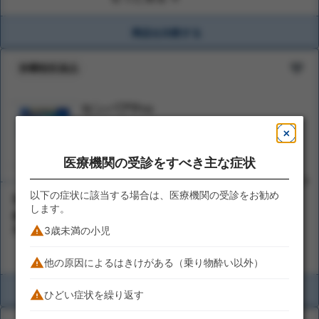
商品を比較する
第❷類医薬品
センパアPro
4.2
(
2
件)
800
6錠
円(税抜)
医療機関の受診をすべき主な症状
以下の症状に該当する場合は、医療機関の受診をお勧め
対応レベル目安
します。
乗物酔いによるはきけ
乗物酔いによるめまい
3歳未満の小児
もっと見る
他の原因によるはきけがある（乗り物酔い以外）
商品を比較する
ひどい症状を繰り返す