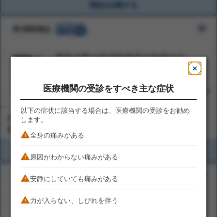
商品を比較する
第2類医薬品
サロメチールジクロクールローシ
ョン
1,500
50ml
円(税抜)
医療機関の受診をすべき主な症状
以下の症状に該当する場合は、医療機関の受診をお勧め
対応レベル目安
します。
関節痛
全身の痛みがある
商品を比較する
原因がわからない痛みがある
第2類医薬品
安静にしていても痛みがある
力が入らない、しびれを伴う
ボルタレンACゲル