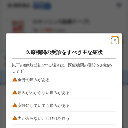
第2類医薬品
ロキソニンS温感テープL
1,780
7枚
円(税抜)
医療機関の受診をすべき主な症状
対応レベル目安
肩こり
以下の症状に該当する場合は、医療機関の受診をお勧め
します。
商品を比較する
全身の痛みがある
第2類医薬品
原因がわからない痛みがある
安静にしていても痛みがある
ロキソニンSパップ
1,480
7枚
円(税抜)
力が入らない、しびれを伴う