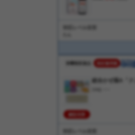
対応レベル目安
たん
第❷類医薬品
指定濫用薬
総合かぜ薬A「クニ
---
24錠
解説充実
対応レベル目安