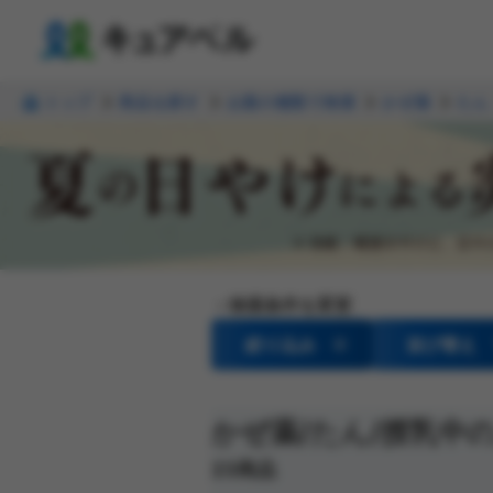
トップ
商品を探す
お薬の種類で検索
かぜ薬
たん
検索条件を変更
絞り込み
並び替え
かぜ薬
/たん
/授乳中
23商品