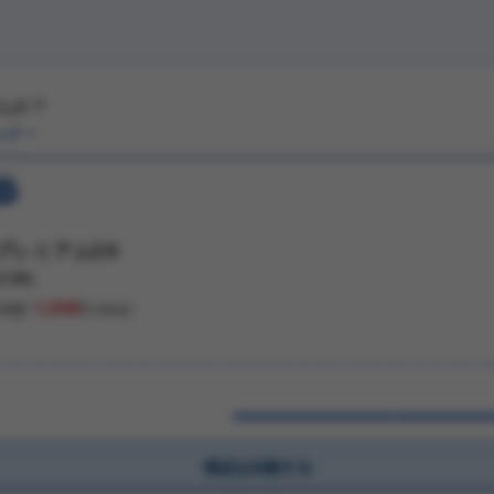
んか？
ック
プレミアムDX
(
1
件)
1,998
24錠
円(税抜)
商品を比較する