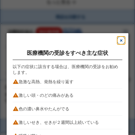
もっと見る
商品を比較する
第❷類医薬品
指定濫用薬
ムヒのこどもかぜ顆粒b
医療機関の受診をすべき主な症状
1,200
12包
円(税抜)
以下の症状に該当する場合は、医療機関の受診をお勧め
します。
急激な高熱、発熱を繰り返す
対応レベル目安
発熱
激しい頭・のどの痛みがある
頭痛
色の濃い鼻水やたんがでる
もっと見る
激しいせき、せきが２週間以上続いている
商品を比較する