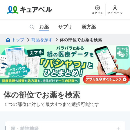
ログイン
マイページ
お薬
サプリ
漢方薬
トップ
商品を探す
体の部位でお薬を検索
体の部位でお薬を検索
１つの部位に対して最大4つまで選択可能です
頭・精神神経