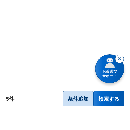
整腸（便通を整えたい）
シリーズ名で検索
カルシウムの補給
保湿
腹部膨満感
眠気
しもやけ
急性便秘（生活環境が変わったときなど）
倦怠感
きり傷、さし傷
便秘（食後の腹痛、コロコロ小さい便）
いぼ・たこ・うおのめ
加齢・運動不足による便秘、残便感・膨満感
やけど
便秘（便意感じにくい、固くて大きい便）
お薬選び
サポート
にきび・吹出物
便秘（ダイエット、少食によるもの）
皮膚の殺菌・消毒
胃腸障害
5件
条件追加
検索する
しみ、そばかす
乗物酔いによるはきけ
歯ぐきからの出血、鼻血