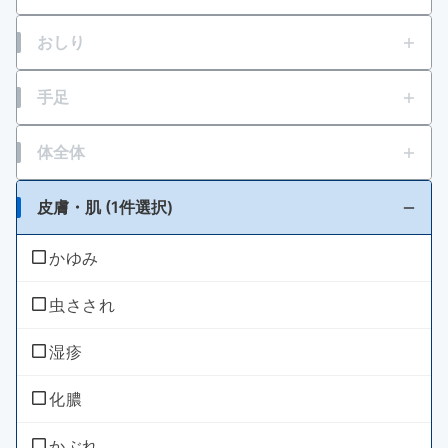
のどの痛み・はれ
ビタミン不足による目の乾燥
胃痛
おしり
のどの殺菌・消毒
乗物酔いによるめまい
胸焼け
痔の痛み
手足
はきけ・むかつき
痔の出血
打撲
体全体
胃もたれ・胃部不快感
痔のはれ（炎症）
発熱
皮膚・肌 (1件選択)
消化不良・食欲不振
痔のかゆみ
肉体疲労・からだの不調等の栄養補給
かゆみ
食あたり・水あたりによる下痢
痔患部の殺菌・消毒
風邪等での発熱・体力消耗
虫さされ
腹痛を伴う下痢
肌荒れ
湿疹
暴飲暴食・寝冷えによる下痢
冷えやすい、血行が悪い
化膿
消化不良による下痢
二日酔い
かぶれ