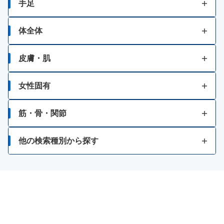
痔の痛み
手足
はきけ・むかつき
痔の出血
打撲
体全体
胃もたれ・胃部不快感
痔のはれ（炎症）
発熱
皮膚・肌
消化不良・食欲不振
痔のかゆみ
肉体疲労・からだの不調等の栄養補給
かゆみ
女性固有
食あたり・水あたりによる下痢
痔患部の殺菌・消毒
風邪等での発熱・体力消耗
虫さされ
生理痛
腹痛を伴う下痢
筋・骨・関節
肌荒れ
湿疹
月経不順
暴飲暴食・寝冷えによる下痢
筋肉痛
他の検索種別から探す
冷えやすい、血行が悪い
化膿
消化不良による下痢
関節痛
お薬の種類で検索
二日酔い
かぶれ
軟便
骨歯の発育不良・衰え
漢方薬を検索
貧血
あせも
便秘
神経痛、筋肉痛・関節痛
商品名で検索
病中・病後等の増血及び回復促進
水虫