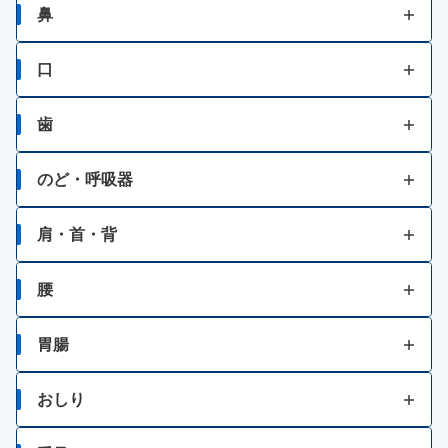
壮年性脱毛症
目の疲れ
鼻
円形脱毛症
結膜充血
鼻水
口
フケが原因の脱毛症
目のかすみ
鼻づまり
口内炎
歯
眉毛脱毛症・薄毛
目の乾き・コンタクトレンズ装着時の不快感
くしゃみ
口角炎、唇のひびわれ
歯痛
のど・呼吸器
乗物酔いによる頭痛
目のかゆみ
口唇ヘルペスの再発
せき
いらいら感・緊張感・興奮感等
肩・首・背
目のアレルギー（花粉等）
たん
一時的な不眠
肩こり
紫外線等による眼炎（雪目など）
腰
ゼーゼー、ヒューヒュー音の呼吸
肩・首すじのこり
結膜炎（はやり目）・ものもらい
腰痛
胃腸
のどの痛み・はれ
ビタミン不足による目の乾燥
胃痛
おしり
のどの殺菌・消毒
乗物酔いによるめまい
胸焼け