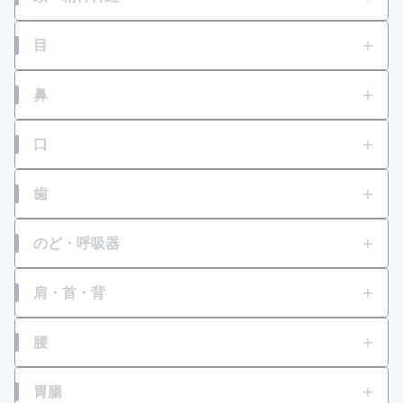
頭痛
目
壮年性脱毛症
目の疲れ
鼻
円形脱毛症
結膜充血
鼻水
口
フケが原因の脱毛症
目のかすみ
鼻づまり
口内炎
歯
眉毛脱毛症・薄毛
目の乾き・コンタクトレンズ装着時の不快感
くしゃみ
口角炎、唇のひびわれ
歯痛
のど・呼吸器
乗物酔いによる頭痛
目のかゆみ
口唇ヘルペスの再発
せき
肩・首・背
いらいら感・緊張感・興奮感等
目のアレルギー（花粉等）
たん
一時的な不眠
肩こり
腰
紫外線等による眼炎（雪目など）
ゼーゼー、ヒューヒュー音の呼吸
肩・首すじのこり
結膜炎（はやり目）・ものもらい
腰痛
胃腸