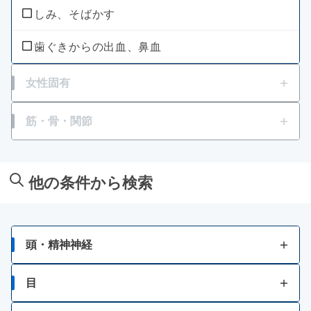
しみ、そばかす
乗物酔いによるはきけ
歯ぐきからの出血、鼻血
女性固有
生理痛
筋・骨・関節
月経不順
筋肉痛
他の条件から検索
関節痛
骨歯の発育不良・衰え
頭・精神神経
神経痛、筋肉痛・関節痛
頭痛
目