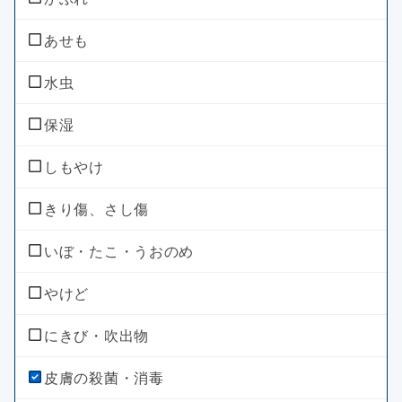
軟便
貧血
あせも
便秘
病中・病後等の増血及び回復促進
水虫
整腸（便通を整えたい）
カルシウムの補給
保湿
腹部膨満感
眠気
しもやけ
急性便秘（生活環境が変わったときなど）
倦怠感
きり傷、さし傷
便秘（食後の腹痛、コロコロ小さい便）
いぼ・たこ・うおのめ
加齢・運動不足による便秘、残便感・膨満感
やけど
便秘（便意感じにくい、固くて大きい便）
にきび・吹出物
便秘（ダイエット、少食によるもの）
皮膚の殺菌・消毒
胃腸障害