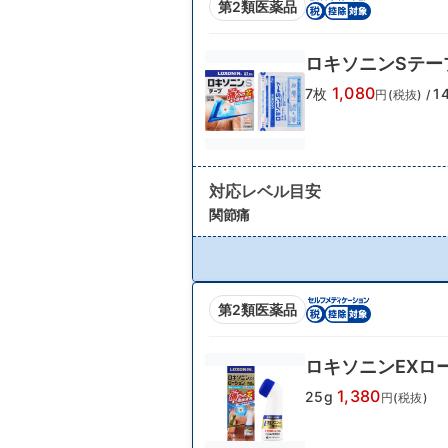
第2類医薬品
ロキソニンSテー
1,080
7枚
1
円(税抜)
/
対応レベル目安
関節痛
第2類医薬品
ロキソニンEXロ
1,380
25g
円(税抜)