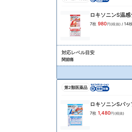
ロキソニンS温感
980
7枚
14
円(税抜)
/
対応レベル目安
関節痛
第2類医薬品
ロキソニンSパッ
1,480
7枚
円(税抜)