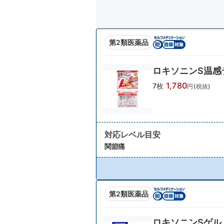
第2類医薬品
ロキソニンS温感
1,780
7枚
円(税抜)
対応レベル目安
関節痛
第2類医薬品
ロキソニンSゲル