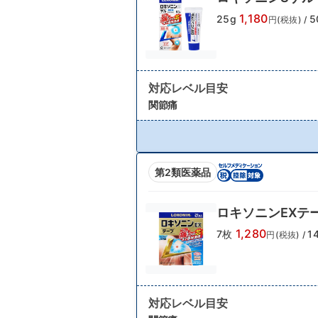
1,180
25g
5
円(税抜)
/
対応レベル目安
関節痛
第2類医薬品
ロキソニンEXテ
1,280
7枚
1
円(税抜)
/
対応レベル目安