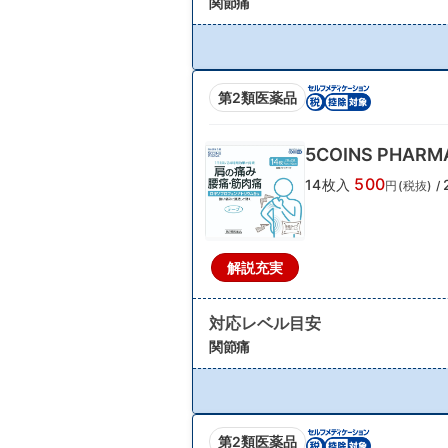
関節痛
第2類医薬品
5COINS PHA
500
14枚入
円(税抜)
/
解説充実
対応レベル目安
関節痛
第2類医薬品