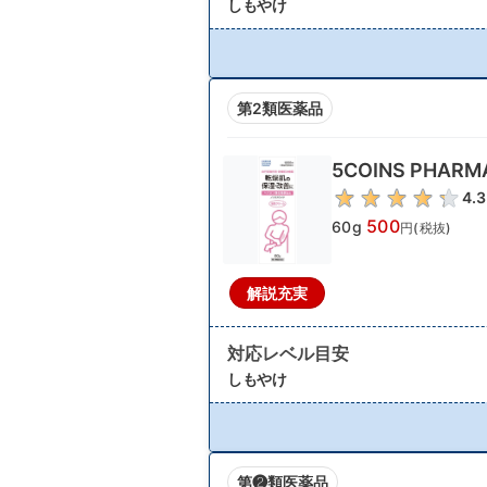
しもやけ
第2類医薬品
5COINS PHA
4.3
500
60g
円(税抜)
解説充実
対応レベル目安
しもやけ
第❷類医薬品