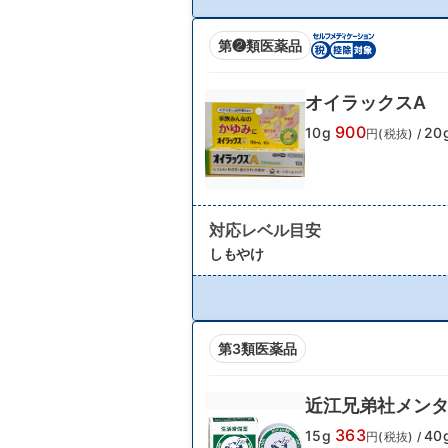
第❷類医薬品
オイラックスA
900
10g
20
円(税抜)
/
対応レベル目安
しもやけ
第3類医薬品
近江兄弟社メン
363
15g
40
円(税抜)
/