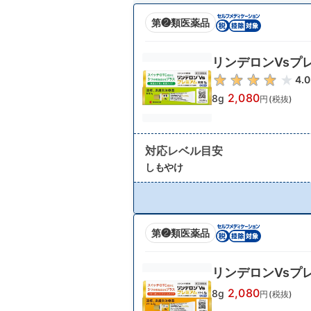
第❷類医薬品
リンデロンVsプ
4.0
2,080
8g
円(税抜)
対応レベル目安
しもやけ
第❷類医薬品
リンデロンVsプ
2,080
8g
円(税抜)