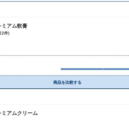
レミアム軟膏
(
2
件)
商品を比較する
レミアムクリーム