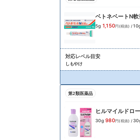
ベトネベートN軟
1,150
5g
10
円(税抜)
/
対応レベル目安
しもやけ
第2類医薬品
ヒルマイルドロ
980
30g
30
円(税抜)
/