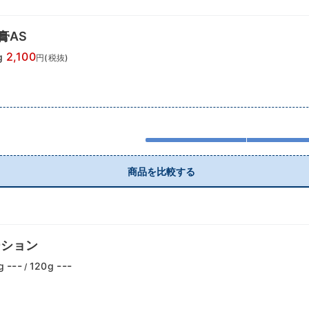
膏AS
2,100
g
円(税抜)
商品を比較する
ーション
---
---
g
120g
/