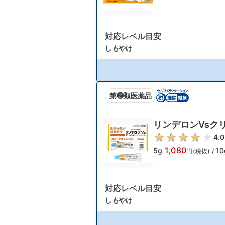
対応レベル目安
しもやけ
第❷類医薬品
リンデロンVsク
4.0
1,080
5g
10
円(税抜)
/
対応レベル目安
しもやけ