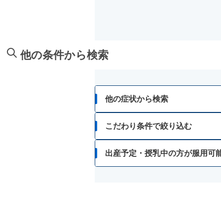
他の条件から検索
他の症状から検索
胃痛
こだわり条件で絞り込む
胸焼け
出産予定・授乳中の方が服用可
はきけ・むかつき
胃もたれ・胃部不快感
消化不良・食欲不振