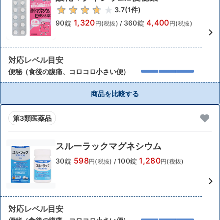
3.7
(
1
件)
1,320
4,400
90錠
360錠
円(税抜)
/
円(税抜)
対応レベル目安
便秘（食後の腹痛、コロコロ小さい便）
商品を比較する
第3類医薬品
スルーラックマグネシウム
598
1,280
30錠
100錠
円(税抜)
/
円(税抜)
対応レベル目安