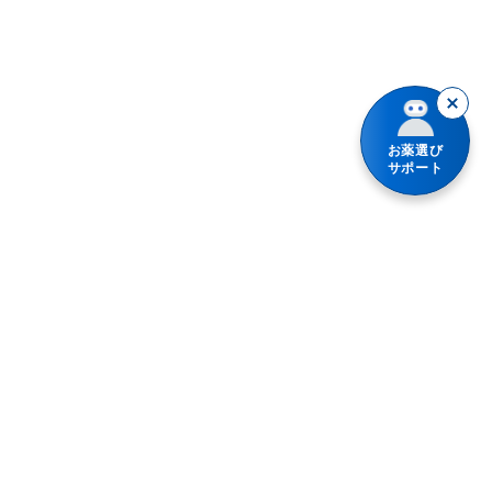
腹痛を伴う下痢
暴飲暴食・寝冷えによる下痢
消化不良による下痢
お薬選び
軟便
サポート
便秘
整腸（便通を整えたい）
腹部膨満感
急性便秘（生活環境が変わったときなど）
便秘（食後の腹痛、コロコロ小さい便）
加齢・運動不足による便秘、残便感・膨満感