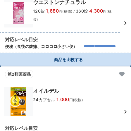
ウエストンナチュラル
1,680
4,300
120錠
360錠
円(税抜)
/
円(税
抜)
対応レベル目安
便秘（食後の腹痛、コロコロ小さい便）
商品を比較する
第2類医薬品
オイルデル
1,000
24カプセル
円(税抜)
対応レベル目安