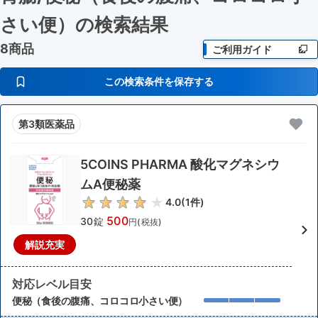
さい便）
の検索結果
8商品
ご利用ガイド
この検索条件を保存する
第3類医薬品
5COINS PHARMA 酸化マグネシウ
ムA便秘薬
4.0
(
1
件)
500
30錠
円(税抜)
解説充実
対応レベル目安
便秘（食後の腹痛、コロコロ小さい便）