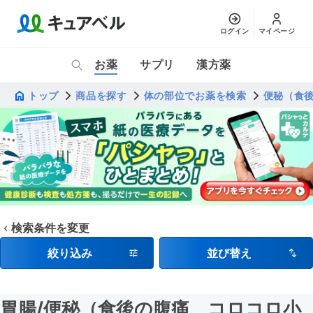
ログイン
マイページ
お薬
サプリ
漢方薬
トップ
商品を探す
体の部位でお薬を検索
便秘（食
検索条件を変更
絞り込み
並び替え
胃腸
/便秘（食後の腹痛、コロコロ小