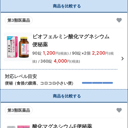
商品を比較する
第3類医薬品
ビオフェルミン酸化マグネシウム
便秘薬
1,200
2,200
90錠
90錠×2個
円(税抜)
/
円(税
4,000
360錠
抜)
/
円(税抜)
対応レベル目安
便秘（食後の腹痛、コロコロ小さい便）
商品を比較する
第3類医薬品
酸化マグネシウムE便秘薬