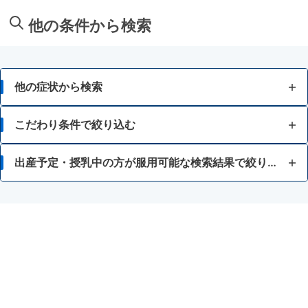
他の条件から検索
他の症状から検索
胃痛
こだわり条件で絞り込む
胸焼け
15歳未満
出産予定・授乳中の方が服用可能な検索結果で絞り込む
はきけ・むかつき
初めての使用する方（刺激が少ないもの）
授乳中の人
胃もたれ・胃部不快感
習慣性になりにくい
瀉下薬
消化不良・食欲不振
お腹が痛くなりにくい
食あたり・水あたりによる下痢