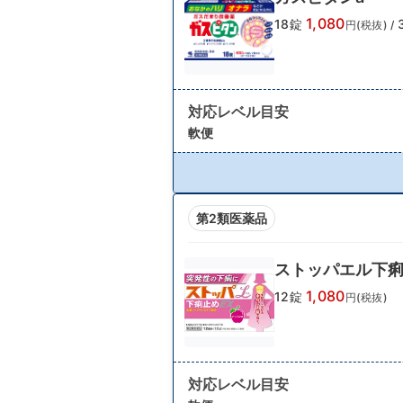
1,080
18錠
円(税抜)
/
対応レベル目安
軟便
第2類医薬品
ストッパエル下痢
1,080
12錠
円(税抜)
対応レベル目安