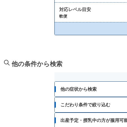
対応レベル目安
軟便
他の条件から検索
他の症状から検索
胃痛
こだわり条件で絞り込む
胸焼け
15歳未満
出産予定・授乳中の方が服用可