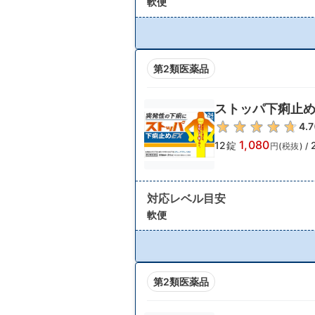
軟便
第2類医薬品
ストッパ下痢止め
4.7
1,080
12錠
円(税抜)
/
対応レベル目安
軟便
第2類医薬品