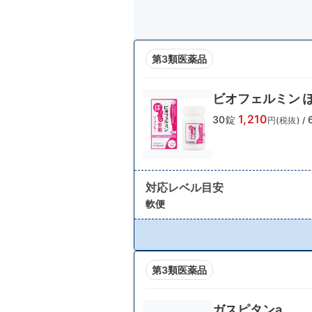
第3類医薬品
ビオフェルミン 
1,210
30錠
円(税抜)
/
対応レベル目安
軟便
第3類医薬品
ガスピタンa