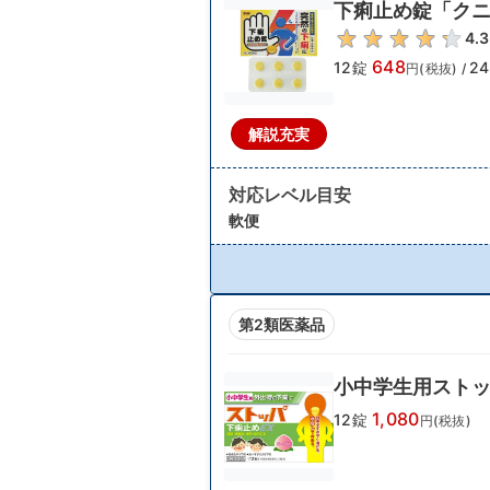
下痢止め錠「ク
4.3
648
12錠
2
円(税抜)
/
解説充実
対応レベル目安
軟便
第2類医薬品
小中学生用ストッ
1,080
12錠
円(税抜)