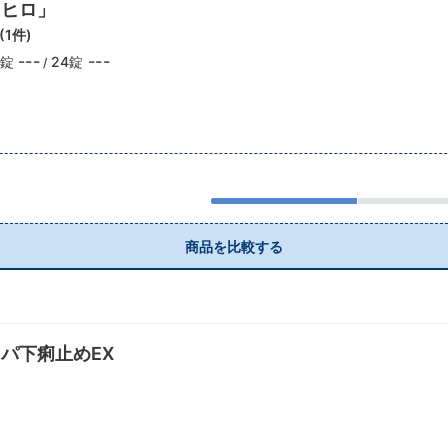
ニヒロ」
(
1
件)
---
---
4錠
24錠
/
商品を比較する
パ下痢止めEX