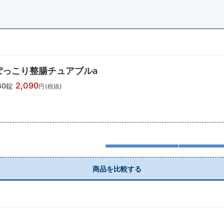
ぽっこり整腸チュアブルa
2,090
60錠
円(税抜)
商品を比較する