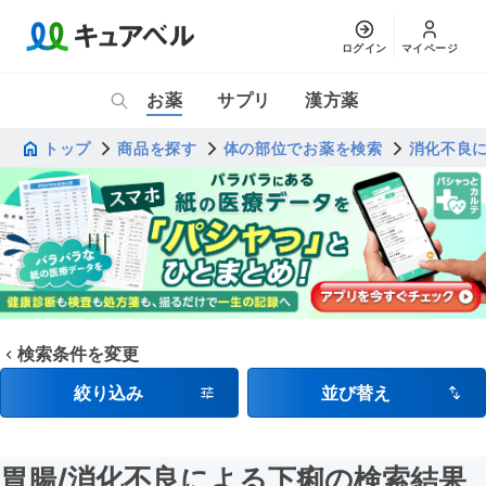
ログイン
マイページ
お薬
サプリ
漢方薬
トップ
商品を探す
体の部位でお薬を検索
消化不良
検索条件を変更
絞り込み
並び替え
胃腸
/消化不良による下痢
の検索結果