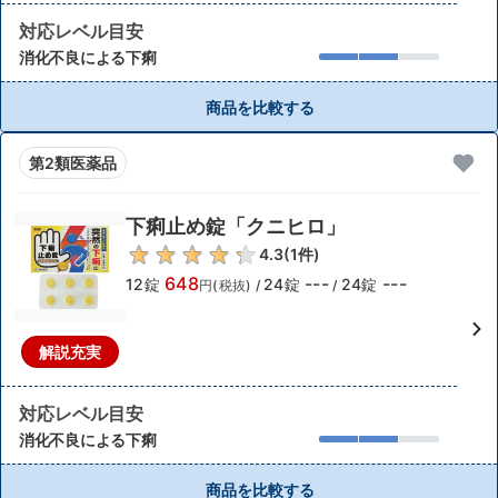
対応レベル目安
消化不良による下痢
商品を比較する
第2類医薬品
下痢止め錠「クニヒロ」
4.3
(
1
件)
648
---
---
12錠
24錠
24錠
円(税抜)
/
/
解説充実
対応レベル目安
消化不良による下痢
商品を比較する