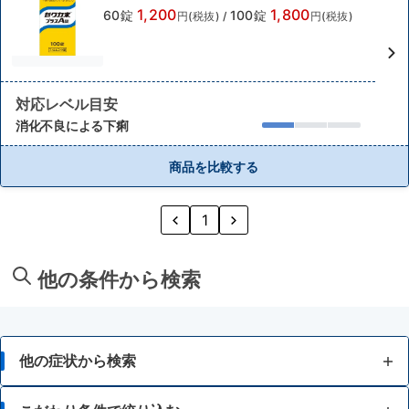
1,200
1,800
60錠
100錠
円(税抜)
/
円(税抜)
対応レベル目安
消化不良による下痢
商品を比較する
1
他の条件から検索
他の症状から検索
胃痛