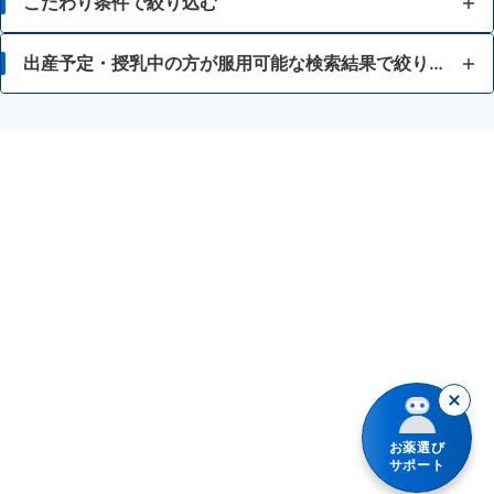
こだわり条件で絞り込む
胸焼け
15歳未満
出産予定・授乳中の方が服用可能な検索結果で絞り込む
はきけ・むかつき
錠剤
ロートエキスを含有する胃腸薬
胃もたれ・胃部不快感
散剤・顆粒・細粒
乗物酔い薬
消化不良・食欲不振
眠くなると困る
授乳中の人
食あたり・水あたりによる下痢
車や機械類の運転操作をする
牛乳
腹痛を伴う下痢
水なしでも服用できる
胃腸鎮痛鎮痙薬
暴飲暴食・寝冷えによる下痢
透析療法を受けている患者
消化不良による下痢
お薬選び
軟便
サポート