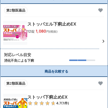
第2類医薬品
ストッパエル下痢止めEX
1,080
12錠
円(税抜)
対応レベル目安
消化不良による下痢
商品を比較する
第2類医薬品
ストッパ下痢止めEX
4.7
(
1
件)