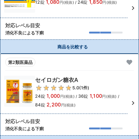
1,080
1,850
12錠
24錠
円(税抜)
/
円(税抜)
対応レベル目安
消化不良による下痢
商品を比較する
第2類医薬品
セイロガン糖衣A
5.0
(
1
件)
1,000
1,100
24錠
36錠
円(税抜)
/
円(税抜)
/
2,200
84錠
円(税抜)
対応レベル目安
消化不良による下痢