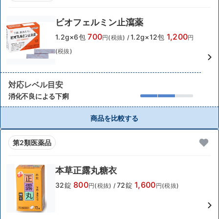
ビオフェルミン止瀉薬
700
1,200
1.2g×6包
1.2g×12包
円(税抜)
/
円
(税抜)
対応レベル目安
消化不良による下痢
商品を比較する
第2類医薬品
本草正露丸糖衣
800
1,600
32錠
72錠
円(税抜)
/
円(税抜)