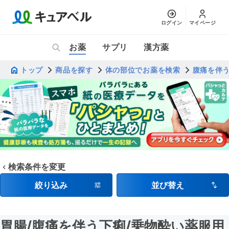
ログイン
マイページ
お薬
サプリ
漢方薬
トップ
商品を探す
体の部位でお薬を検索
腹痛を伴
検索条件を変更
絞り込み
並び替え
胃腸
/腹痛を伴う下痢
/乗物酔い薬服用