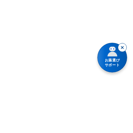
食あたり・水あたりによる下痢
腹痛を伴う下痢
暴飲暴食・寝冷えによる下痢
消化不良による下痢
お薬選び
軟便
サポート
便秘
整腸（便通を整えたい）
腹部膨満感
急性便秘（生活環境が変わったときなど）
便秘（食後の腹痛、コロコロ小さい便）