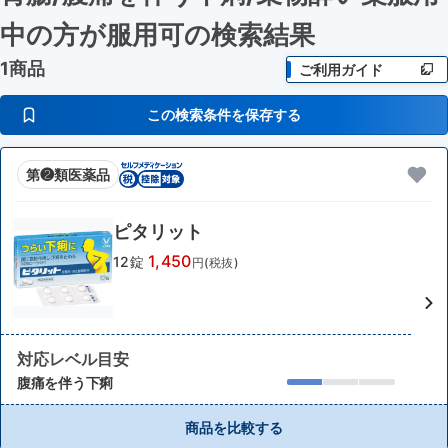
中の方が服用可
の検索結果
1商品
ご利用ガイド
この検索条件を保存する
第❷類医薬品
ピタリット
1,450
12錠
円(税抜)
対応レベル目安
腹痛を伴う下痢
商品を比較する