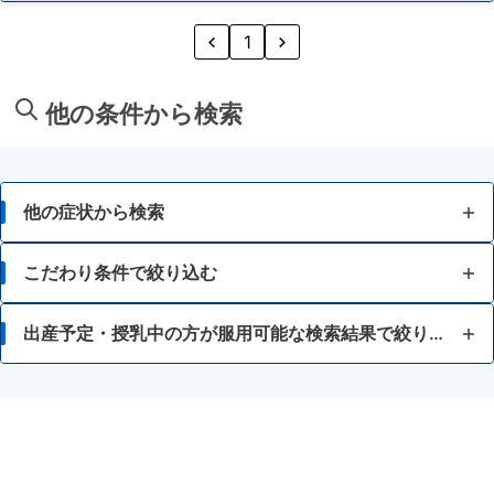
1
他の条件から検索
他の症状から検索
胃痛
こだわり条件で絞り込む
胸焼け
錠剤
出産予定・授乳中の方が服用可能な検索結果で絞り込む
はきけ・むかつき
胃腸鎮痛鎮痙薬
胃もたれ・胃部不快感
乗物酔い薬
消化不良・食欲不振