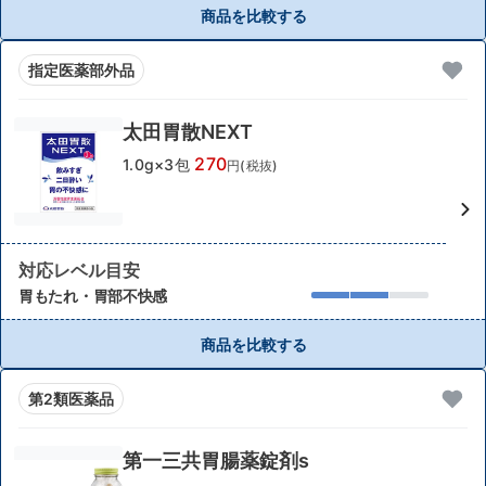
商品を比較する
指定医薬部外品
太田胃散NEXT
270
1.0g×3包
円(税抜)
対応レベル目安
胃もたれ・胃部不快感
商品を比較する
第2類医薬品
第一三共胃腸薬錠剤s