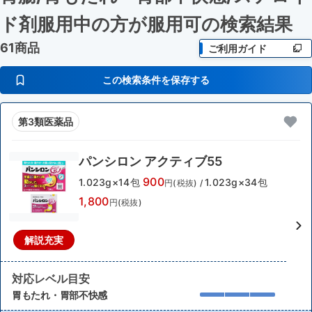
ド剤服用中の方が服用可
の検索結果
61商品
ご利用ガイド
この検索条件を保存する
第3類医薬品
パンシロン アクティブ55
900
1.023g×14包
1.023g×34包
円(税抜)
/
1,800
円(税抜)
解説充実
対応レベル目安
胃もたれ・胃部不快感