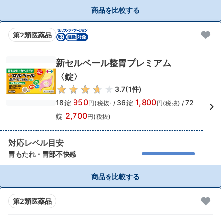
商品を比較する
第2類医薬品
新セルベール整胃プレミアム
〈錠〉
3.7
(
1
件)
950
1,800
18錠
36錠
72
円(税抜)
/
円(税抜)
/
2,700
錠
円(税抜)
対応レベル目安
胃もたれ・胃部不快感
商品を比較する
第2類医薬品