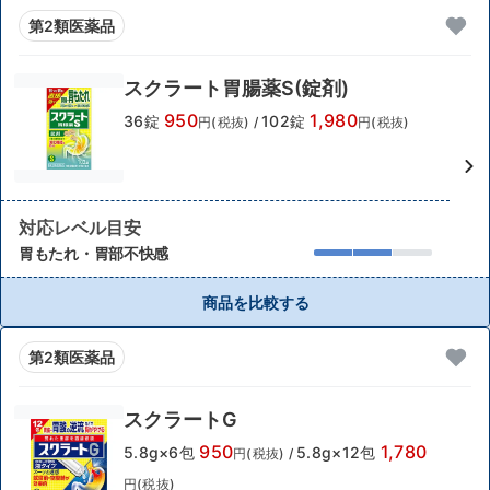
第2類医薬品
スクラート胃腸薬S(錠剤)
950
1,980
36錠
102錠
円(税抜)
/
円(税抜)
対応レベル目安
胃もたれ・胃部不快感
商品を比較する
第2類医薬品
スクラートG
950
1,780
5.8g×6包
5.8g×12包
円(税抜)
/
円(税抜)