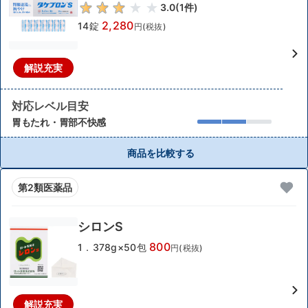
3.0
(
1
件)
2,280
14錠
円(税抜)
解説充実
対応レベル目安
胃もたれ・胃部不快感
商品を比較する
第2類医薬品
シロンS
800
1．378g×50包
円(税抜)
解説充実