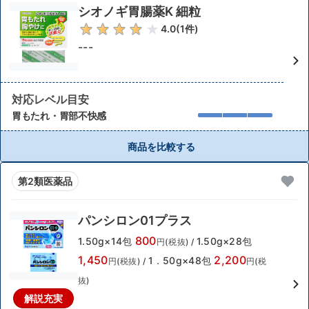
シオノギ胃腸薬K 細粒
4.0
(
1
件)
---
対応レベル目安
胃もたれ・胃部不快感
商品を比較する
第2類医薬品
パンシロン01プラス
800
1.50g×14包
1.50g×28包
円(税抜)
/
1,450
2,200
1．50g×48包
円(税抜)
/
円(税
抜)
解説充実