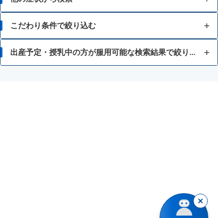
胃痛
こだわり条件で絞り込む
胸焼け
15歳未満
出産予定・授乳中の方が服用可能な検索結果で絞り込む
はきけ・むかつき
常備薬が欲しい
HIV感染症治療薬（アタザナビル硫酸塩、リルピビリン塩酸塩）
胃もたれ・胃部不快感
空腹時に起こる症状に
かぜ薬
消化不良・食欲不振
食後に起こる症状に
テオフィリンを含有する内服薬（鎮咳去痰薬、乗物酔い薬）
食あたり・水あたりによる下痢
差し込むような痛みに
フェニルケトン尿症
腹痛を伴う下痢
胃酸の逆流の疑いがある症状に
ベタネコール塩化物を含有する胃腸薬
暴飲暴食・寝冷えによる下痢
液剤
リルピビリン塩酸塩
消化不良による下痢
錠剤
ロートエキスを含有する胃腸薬