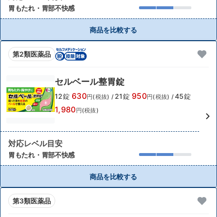
胃もたれ・胃部不快感
商品を比較する
第2類医薬品
セルベール整胃錠
630
950
12錠
21錠
45錠
円(税抜)
/
円(税抜)
/
1,980
円(税抜)
対応レベル目安
胃もたれ・胃部不快感
商品を比較する
第3類医薬品