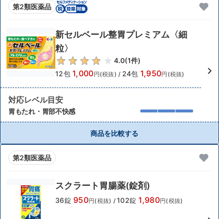
第2類医薬品
新セルベール整胃プレミアム〈細
粒〉
4.0
(
1
件)
1,000
1,950
12包
24包
円(税抜)
/
円(税抜)
対応レベル目安
胃もたれ・胃部不快感
商品を比較する
第2類医薬品
スクラート胃腸薬(錠剤)
950
1,980
36錠
102錠
円(税抜)
/
円(税抜)