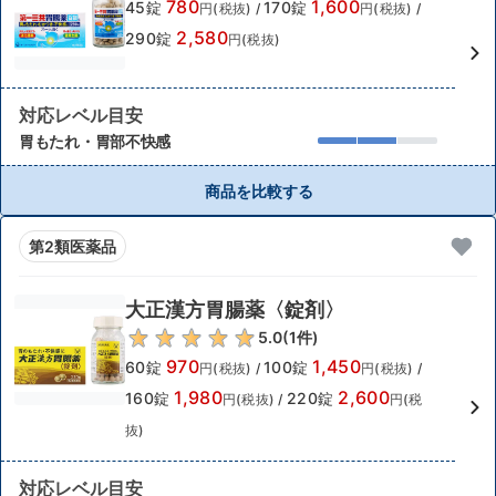
780
1,600
45錠
170錠
円(税抜)
/
円(税抜)
/
2,580
290錠
円(税抜)
対応レベル目安
胃もたれ・胃部不快感
商品を比較する
第2類医薬品
大正漢方胃腸薬〈錠剤〉
5.0
(
1
件)
970
1,450
60錠
100錠
円(税抜)
/
円(税抜)
/
1,980
2,600
160錠
220錠
円(税抜)
/
円(税
抜)
対応レベル目安