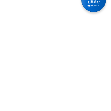
お薬選び
軟便
散剤・顆粒・細粒
サポート
乗物酔い薬
便秘
食前・食間に服用するタイプの胃腸薬
体重減少
整腸（便通を整えたい）
水なしでも服用できる
嘔吐
腹部膨満感
妊婦又は妊娠の可能性がある人
急性便秘（生活環境が変わったときなど）
授乳中の人
便秘（食後の腹痛、コロコロ小さい便）
消化管運動機能改善薬（コリン作動性）
加齢・運動不足による便秘、残便感・膨満感
発熱
便秘（便意感じにくい、固くて大きい便）
胃腸薬
便秘（ダイエット、少食によるもの）
胃腸鎮痛鎮痙薬
プライバシーポリシー
胃腸障害
血便
利用規約