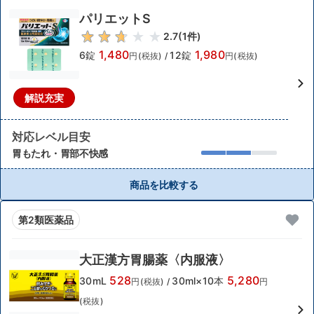
パリエットS
2.7
(
1
件)
1,480
1,980
6錠
12錠
円(税抜)
/
円(税抜)
解説充実
対応レベル目安
胃もたれ・胃部不快感
商品を比較する
第2類医薬品
大正漢方胃腸薬〈内服液〉
528
5,280
30mL
30ml×10本
円(税抜)
/
円
(税抜)