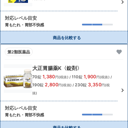
対応レベル目安
胃もたれ・胃部不快感
商品を比較する
第2類医薬品
大正胃腸薬K〈錠剤〉
1,380
1,900
70錠
110錠
円(税抜)
/
円(税抜)
/
2,800
3,350
190錠
230錠
円(税抜)
/
円(税
抜)
対応レベル目安
胃もたれ・胃部不快感
商品を比較する