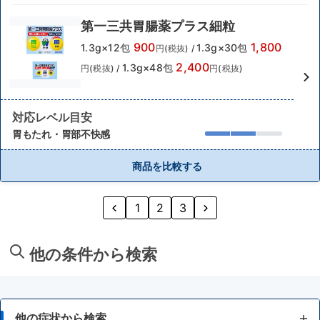
第一三共胃腸薬プラス細粒
900
1,800
1.3g×12包
1.3g×30包
円(税抜)
/
2,400
1.3g×48包
円(税抜)
/
円(税抜)
対応レベル目安
胃もたれ・胃部不快感
商品を比較する
1
2
3
他の条件から検索
他の症状から検索