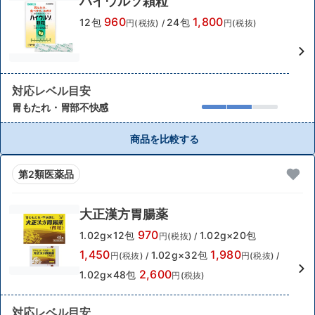
ハイウルソ顆粒
960
1,800
12包
24包
円(税抜)
/
円(税抜)
対応レベル目安
胃もたれ・胃部不快感
商品を比較する
第2類医薬品
大正漢方胃腸薬
970
1.02g×12包
1.02g×20包
円(税抜)
/
1,450
1,980
1.02g×32包
円(税抜)
/
円(税抜)
/
2,600
1.02g×48包
円(税抜)
対応レベル目安