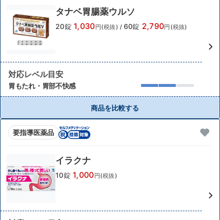
タナベ胃腸薬ウルソ
1,030
2,790
20錠
60錠
円(税抜)
/
円(税抜)
対応レベル目安
胃もたれ・胃部不快感
商品を比較する
要指導医薬品
イラクナ
1,000
10錠
円(税抜)