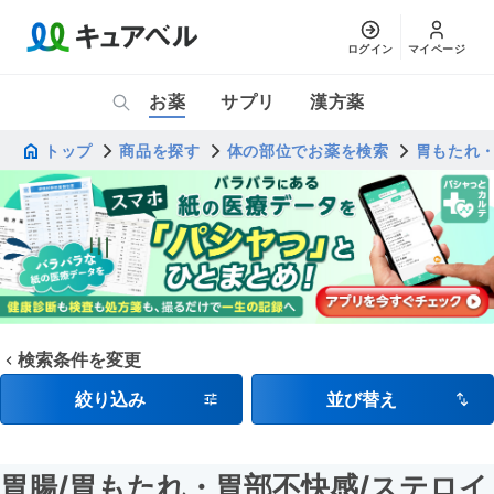
ログイン
マイページ
お薬
サプリ
漢方薬
トップ
商品を探す
体の部位でお薬を検索
胃もたれ
検索条件を変更
絞り込み
並び替え
胃腸
/胃もたれ・胃部不快感
/ステロイ