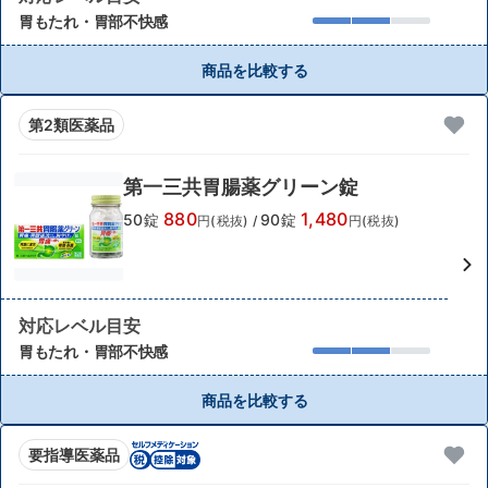
胃もたれ・胃部不快感
商品を比較する
第2類医薬品
第一三共胃腸薬グリーン錠
880
1,480
50錠
90錠
円(税抜)
/
円(税抜)
対応レベル目安
胃もたれ・胃部不快感
商品を比較する
要指導医薬品