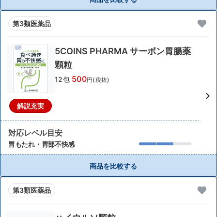
第3類医薬品
5COINS PHARMA サーボン胃腸薬
顆粒
500
12包
円(税抜)
解説充実
対応レベル目安
胃もたれ・胃部不快感
商品を比較する
第3類医薬品