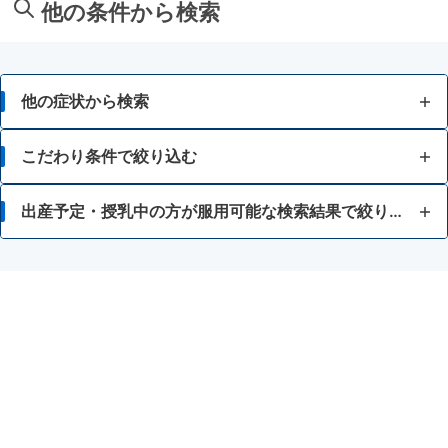
他の条件から検索
他の症状から検索
腰痛
こだわり条件で絞り込む
貼付剤
出産予定・授乳中の方が服用可能な検索結果で絞り込む
温感タイプ
アスピリン喘息（かぜ薬や解熱鎮痛薬による喘息）
冷感タイプ
天然ゴム
妊婦又は妊娠の可能性がある人
気管支喘息
鎮痛消炎成分を配合する外用薬