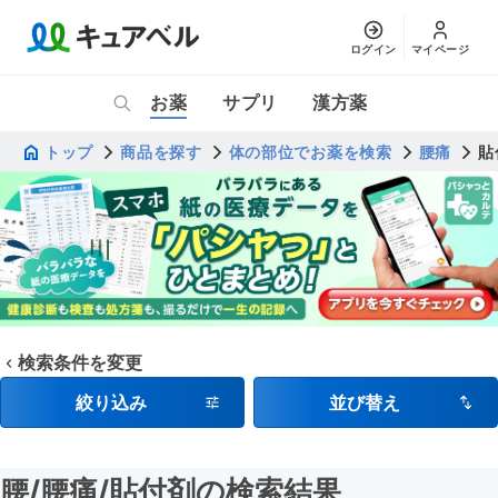
ログイン
マイページ
お薬
サプリ
漢方薬
トップ
商品を探す
体の部位でお薬を検索
腰痛
貼
検索条件を変更
絞り込み
並び替え
腰
/腰痛
/貼付剤
の検索結果