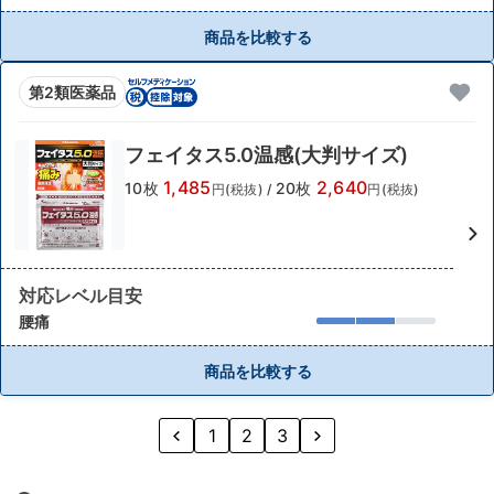
商品を比較する
第2類医薬品
フェイタス5.0温感(大判サイズ)
1,485
2,640
10枚
20枚
円(税抜)
/
円(税抜)
対応レベル目安
腰痛
商品を比較する
1
2
3