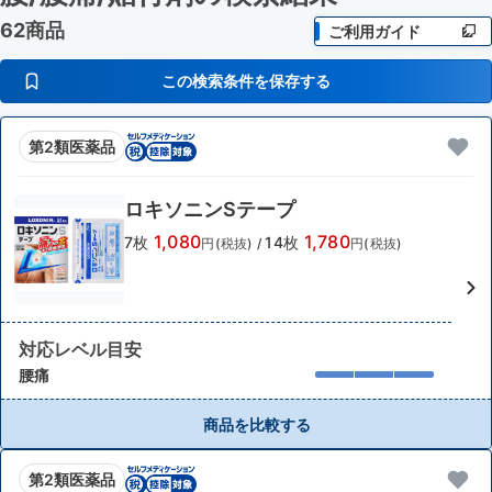
62商品
ご利用ガイド
この検索条件を保存する
第2類医薬品
ロキソニンSテープ
1,080
1,780
7枚
14枚
円(税抜)
/
円(税抜)
対応レベル目安
腰痛
商品を比較する
第2類医薬品