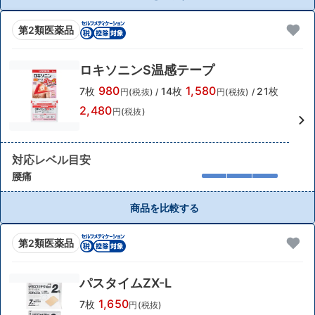
第2類医薬品
ロキソニンS温感テープ
980
1,580
7枚
14枚
21枚
円(税抜)
/
円(税抜)
/
2,480
円(税抜)
対応レベル目安
腰痛
商品を比較する
第2類医薬品
パスタイムZX-L
1,650
7枚
円(税抜)