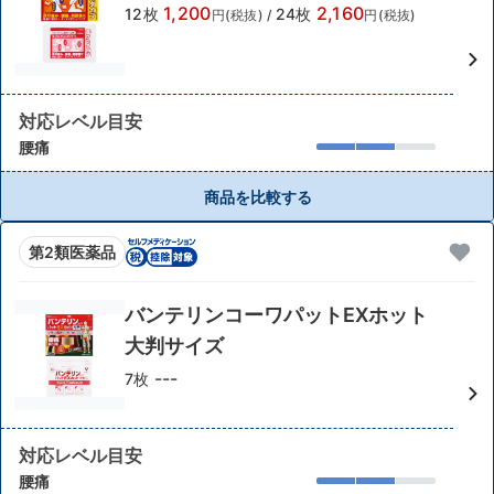
1,200
2,160
12枚
24枚
円(税抜)
/
円(税抜)
対応レベル目安
腰痛
商品を比較する
第2類医薬品
バンテリンコーワパットEXホット
大判サイズ
---
7枚
対応レベル目安
腰痛