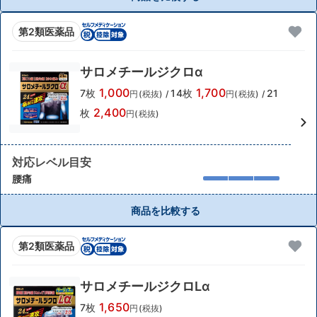
第2類医薬品
サロメチールジクロα
1,000
1,700
7枚
14枚
21
円(税抜)
/
円(税抜)
/
2,400
枚
円(税抜)
対応レベル目安
腰痛
商品を比較する
第2類医薬品
サロメチールジクロLα
1,650
7枚
円(税抜)