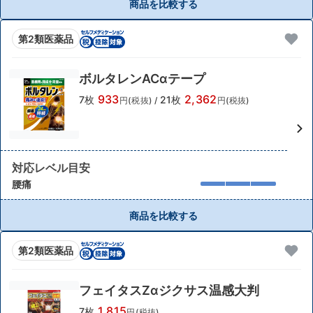
商品を比較する
第2類医薬品
ボルタレンACαテープ
933
2,362
7枚
21枚
円(税抜)
/
円(税抜)
対応レベル目安
腰痛
商品を比較する
第2類医薬品
フェイタスZαジクサス温感大判
1,815
7枚
円(税抜)