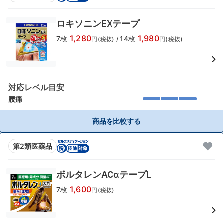
ロキソニンEXテープ
1,280
1,980
7枚
14枚
円(税抜)
/
円(税抜)
対応レベル目安
腰痛
商品を比較する
第2類医薬品
ボルタレンACαテープL
1,600
7枚
円(税抜)