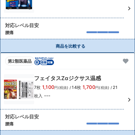
対応レベル目安
腰痛
商品を比較する
第2類医薬品
フェイタスZαジクサス温感
1,100
1,700
7枚
14枚
21
円(税抜)
/
円(税抜)
/
---
枚入
対応レベル目安
腰痛