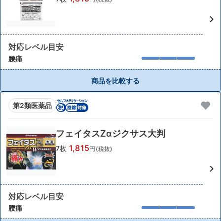
対応レベル目安
腰痛
商品を比較する
第2類医薬品
フェイタスZαジクサス大判
1,815
7枚
円(税抜)
対応レベル目安
腰痛