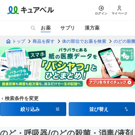
ログイン
マイページ
お薬
サプリ
漢方薬
トップ
商品を探す
体の部位でお薬を検索
のどの殺
検索条件を変更
絞り込み
並び替え
のど・呼吸器
/のどの殺菌・消毒
/液剤