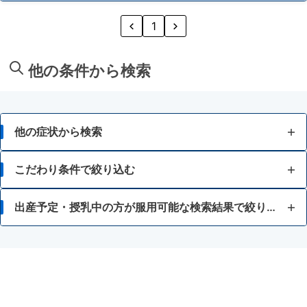
1
他の条件から検索
他の症状から検索
せき
こだわり条件で絞り込む
たん
液剤
出産予定・授乳中の方が服用可能な検索結果で絞り込む
ゼーゼー、ヒューヒュー音の呼吸
のどの痛み・はれ
のどの殺菌・消毒