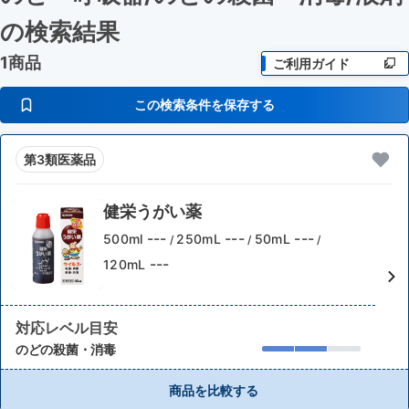
の検索結果
1商品
ご利用ガイド
この検索条件を保存する
第3類医薬品
健栄うがい薬
---
---
---
500ml
250mL
50mL
/
/
/
---
120mL
対応レベル目安
のどの殺菌・消毒
商品を比較する