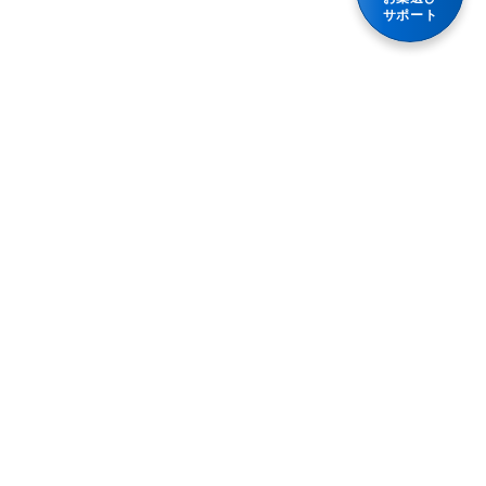
眠くなると困る
サポート
鎮静薬
水なしでも服用できる
ノンシュガー
プライバシーポリシー
利用規約