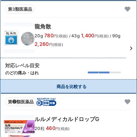
第3類医薬品
龍角散
780
1,400
20g
43g
90g
円(税抜)
/
円(税抜)
/
2,260
円(税抜)
対応レベル目安
のどの痛み・はれ
商品を比較する
第❷類医薬品
ルルメディカルドロップG
460
20粒
円(税抜)