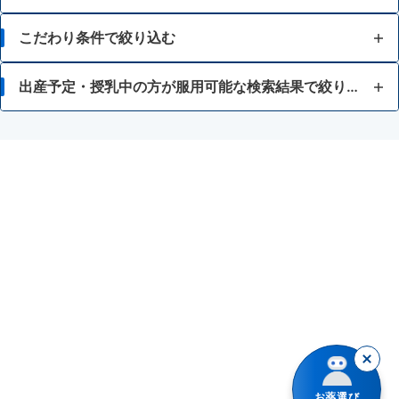
せき
こだわり条件で絞り込む
たん
12歳未満
出産予定・授乳中の方が服用可能な検索結果で絞り込む
ゼーゼー、ヒューヒュー音の呼吸
15歳未満
アスピリン喘息（かぜ薬や解熱鎮痛薬による喘息）
のどの痛み・はれ
高齢者（65歳以上）
かぜ薬
のどの殺菌・消毒
胃腸が弱い
カンゾウ(グリチルリチン酸またはグリチルリチン）を含有する内服薬
腎機能が低下している
トラネキサム酸を含有する内服薬
インフルエンザの疑いがある
抗ヒスタミン剤を含有する内服薬
かぜのせきに
解熱鎮痛薬
便秘しやすい
鎮咳去痰薬
お薬選び