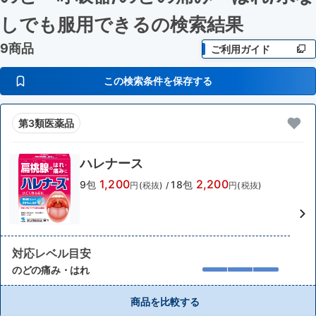
しでも服用できる
の検索結果
9商品
ご利用ガイド
この検索条件を保存する
第3類医薬品
ハレナース
1,200
2,200
9包
18包
円(税抜)
/
円(税抜)
対応レベル目安
のどの痛み・はれ
商品を比較する