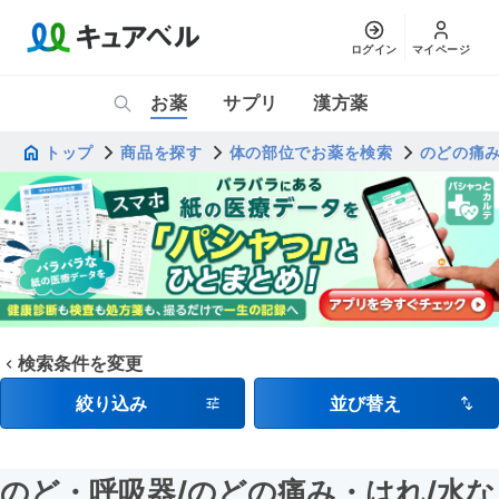
ログイン
マイページ
お薬
サプリ
漢方薬
トップ
商品を探す
体の部位でお薬を検索
のどの痛
検索条件を変更
絞り込み
並び替え
のど・呼吸器
/のどの痛み・はれ
/水な