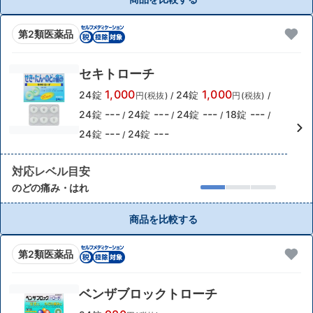
第2類医薬品
セキトローチ
1,000
1,000
24錠
24錠
円(税抜)
/
円(税抜)
/
---
---
---
---
24錠
24錠
24錠
18錠
/
/
/
/
---
---
24錠
24錠
/
対応レベル目安
のどの痛み・はれ
商品を比較する
第2類医薬品
ベンザブロックトローチ