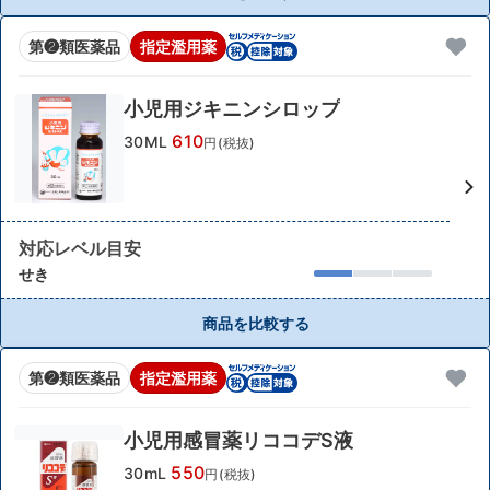
第❷類医薬品
指定濫用薬
小児用ジキニンシロップ
610
30ML
円(税抜)
対応レベル目安
せき
商品を比較する
第❷類医薬品
指定濫用薬
小児用感冒薬リココデS液
550
30mL
円(税抜)