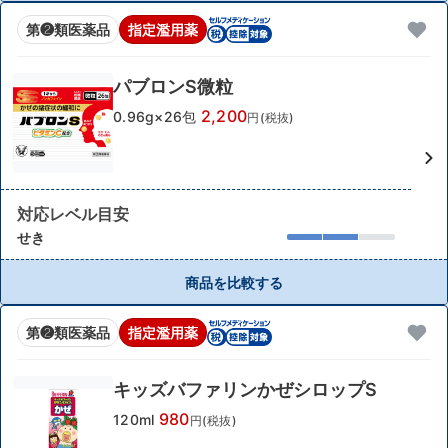
第❷類医薬品
指定濫用薬
パブロンS微粒
2,200
0.96g×26包
円(税抜)
対応レベル目安
せき
商品を比較する
第❷類医薬品
指定濫用薬
キッズバファリンかぜシロップS
980
120ml
円(税抜)