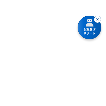
解熱鎮痛薬
鎮咳去痰薬
鎮静薬
お薬選び
サポート