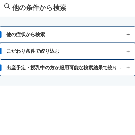
他の条件から検索
他の症状から検索
せき
こだわり条件で絞り込む
たん
7歳未満
出産予定・授乳中の方が服用可能な検索結果で絞り込む
ゼーゼー、ヒューヒュー音の呼吸
15歳未満
アスピリン喘息（かぜ薬や解熱鎮痛薬による喘息）
のどの痛み・はれ
胃腸が弱い
かぜ薬
のどの殺菌・消毒
インフルエンザの疑いがある
抗ヒスタミン剤を含有する内服薬
液剤
授乳中の人