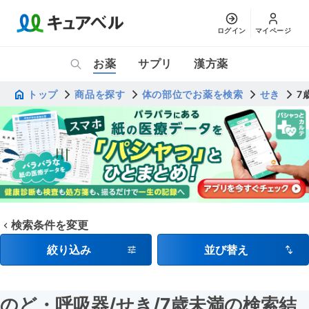
ログイン
マイページ
お薬
サプリ
漢方薬
トップ
商品を探す
体の部位でお薬を検索
せき
7
検索条件を変更
絞り込み
並び替え
のど・呼吸器
/せき
/7歳未満
の検索結