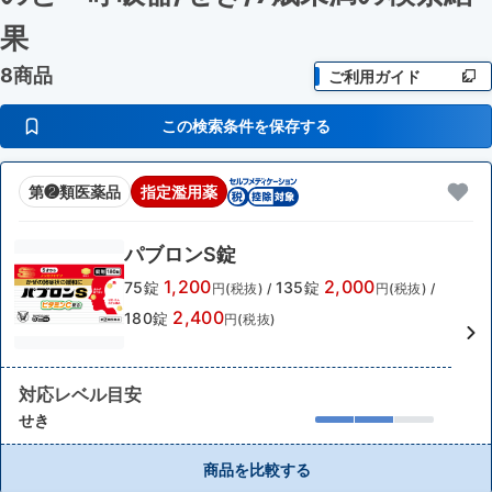
果
8商品
ご利用ガイド
この検索条件を保存する
第❷類医薬品
指定濫用薬
パブロンS錠
1,200
2,000
75錠
135錠
円(税抜)
/
円(税抜)
/
2,400
180錠
円(税抜)
対応レベル目安
せき
商品を比較する