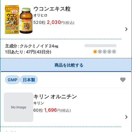
ウコンエキス粒
オリヒロ
2,030
520粒
円(税込)
主成分 : クルクミノイド 24㎎
1日あたり : 47円(43日分)
商品を比較する
GMP
日本製
キリン オルニチン
キリン
1,696
60粒
円(税込)