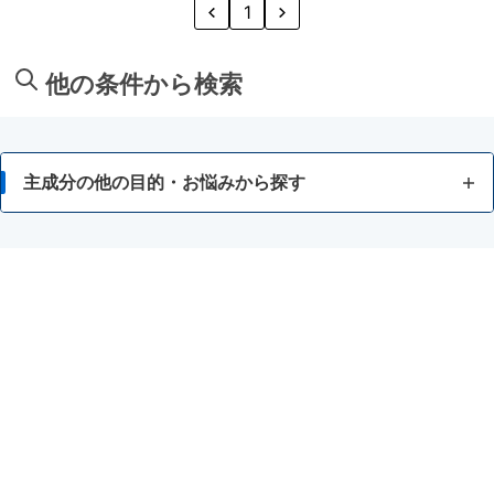
1
他の条件から検索
主成分の他の目的・お悩みから探す
脂肪が気になる
食事等によるカロリー調整に関心がある
酵素等でのダイエットに関心がある
強いカラダをつくりたい
スタミナを向上・維持したい
美容に関心がある