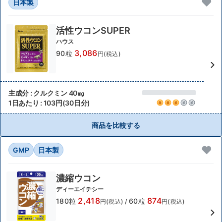
日本製
活性ウコンSUPER
ハウス
3,086
90粒
円(税込)
主成分 : クルクミン 40㎎
1日あたり : 103円(30日分)
商品を比較する
GMP
日本製
濃縮ウコン
ディーエイチシー
2,418
874
180粒
60粒
円(税込)
/
円(税込)