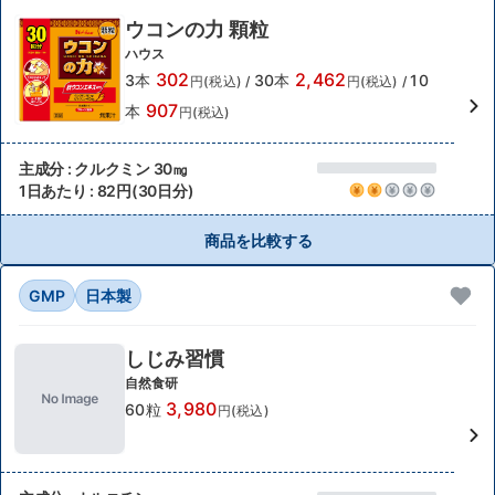
ウコンの力 顆粒
ハウス
302
2,462
3本
30本
10
円(税込)
/
円(税込)
/
907
本
円(税込)
主成分 : クルクミン 30㎎
1日あたり : 82円(30日分)
商品を比較する
GMP
日本製
しじみ習慣
自然食研
3,980
60粒
円(税込)