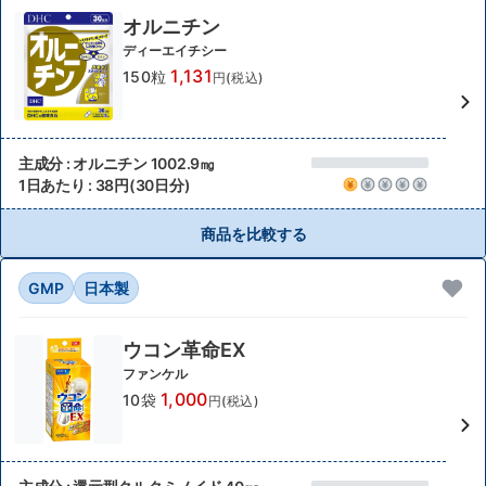
オルニチン
ディーエイチシー
1,131
150粒
円(税込)
主成分 : オルニチン 1002.9㎎
1日あたり : 38円(30日分)
商品を比較する
GMP
日本製
ウコン革命EX
ファンケル
1,000
10袋
円(税込)