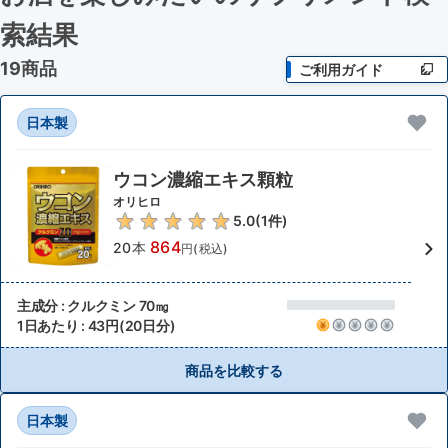
索結果
19商品
ご利用ガイド
日本製
ウコン濃縮エキス顆粒
オリヒロ
5.0
(
1
件)
864
20本
円(税込)
主成分 : クルクミン 70㎎
1日あたり : 43円(20日分)
商品を比較する
日本製