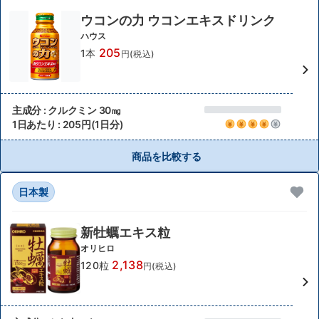
ウコンの力 ウコンエキスドリンク
ハウス
205
1本
円(税込)
主成分 : クルクミン 30㎎
1日あたり : 205円(1日分)
商品を比較する
日本製
新牡蠣エキス粒
オリヒロ
2,138
120粒
円(税込)