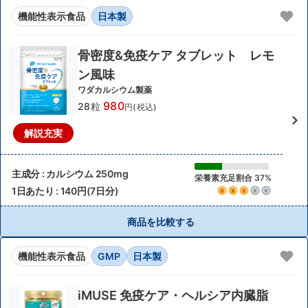
機能性表示食品
日本製
骨密度&免疫ケア タブレット レモ
ン風味
ワダカルシウム製薬
980
28粒
円(税込)
解説充実
主成分 : カルシウム 250mg
栄養素充足割合 37%
1日あたり : 140円(7日分)
商品を比較する
機能性表示食品
GMP
日本製
iMUSE 免疫ケア・ヘルシア内臓脂