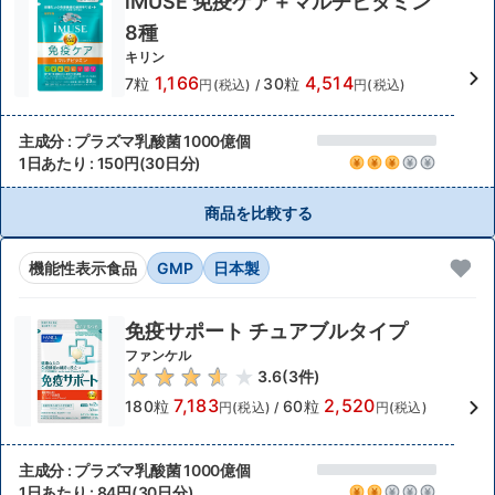
iMUSE 免疫ケア＋マルチビタミン
8種
キリン
1,166
4,514
7粒
30粒
円(税込)
/
円(税込)
主成分 : プラズマ乳酸菌 1000億個
1日あたり : 150円(30日分)
商品を比較する
機能性表示食品
GMP
日本製
免疫サポート チュアブルタイプ
ファンケル
3.6
(
3
件)
7,183
2,520
180粒
60粒
円(税込)
/
円(税込)
主成分 : プラズマ乳酸菌 1000億個
1日あたり : 84円(30日分)