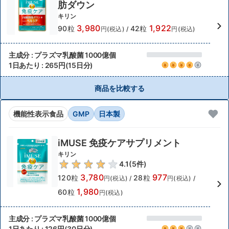
肪ダウン
キリン
3,980
1,922
90粒
42粒
円(税込)
/
円(税込)
主成分 : プラズマ乳酸菌 1000億個
1日あたり : 265円(15日分)
商品を比較する
機能性表示食品
GMP
日本製
iMUSE 免疫ケアサプリメント
キリン
4.1
(
5
件)
3,780
977
120粒
28粒
円(税込)
/
円(税込)
/
1,980
60粒
円(税込)
主成分 : プラズマ乳酸菌 1000億個
1日あたり : 126円(30日分)