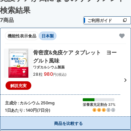
検索結果
7商品
ご利用ガイド
機能性表示食品
日本製
骨密度&免疫ケア タブレット ヨー
グルト風味
ワダカルシウム製薬
980
28粒
円(税込)
解説充実
主成分 : カルシウム 250mg
栄養素充足割合 37%
1日あたり : 140円(7日分)
商品を比較する