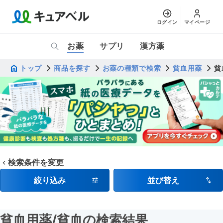
ログイン
マイページ
お薬
サプリ
漢方薬
トップ
商品を探す
お薬の種類で検索
貧血用薬
貧
検索条件を変更
絞り込み
並び替え
貧血用薬
/貧血
の検索結果