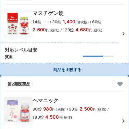
マスチゲン錠
---
1,400
14錠
30錠
60錠
/
円(税抜)
/
2,600
4,680
120錠
円(税抜)
/
円(税抜)
対応レベル目安
貧血
商品を比較する
第2類医薬品
ヘマニック
980
2,500
90錠
90錠
円(税抜)
/
円(税抜)
/
4,500
180錠
円(税抜)