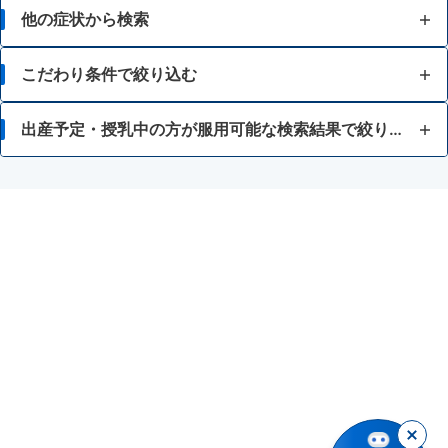
他の症状から検索
病中・病後等の増血及び回復促進
こだわり条件で絞り込む
胃の負担を抑えた
出産予定・授乳中の方が服用可能な検索結果で絞り込む
鉄の吸収を助けるビタミンC配合