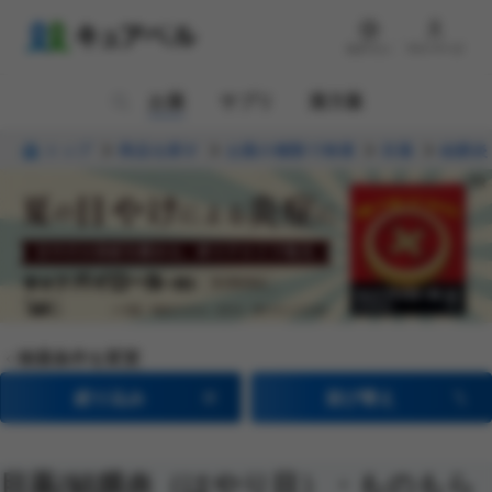
ログイン
マイページ
お薬
サプリ
漢方薬
トップ
商品を探す
お薬の種類で検索
目薬
結膜炎
検索条件を変更
絞り込み
並び替え
目薬
/結膜炎（はやり目）・ものもら