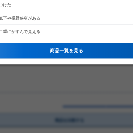
つけた
低下や視野狭窄がある
商品を比較する
二重にかすんで見える
商品一覧を見る
商品を比較する