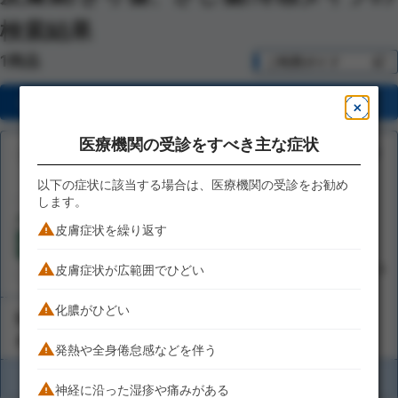
検索結果
1商品
ご利用ガイド
この検索条件を保存する
医療機関の受診をすべき主な症状
第3類医薬品
以下の症状に該当する場合は、医療機関の受診をお勧め
します。
近江兄弟社メンターム
皮膚症状を繰り返す
363
726
15g
40g
85g
円(税抜)
/
円(税抜)
/
968
円(税抜)
皮膚症状が広範囲でひどい
化膿がひどい
対応レベル目安
きり傷、さし傷
発熱や全身倦怠感などを伴う
商品を比較する
神経に沿った湿疹や痛みがある