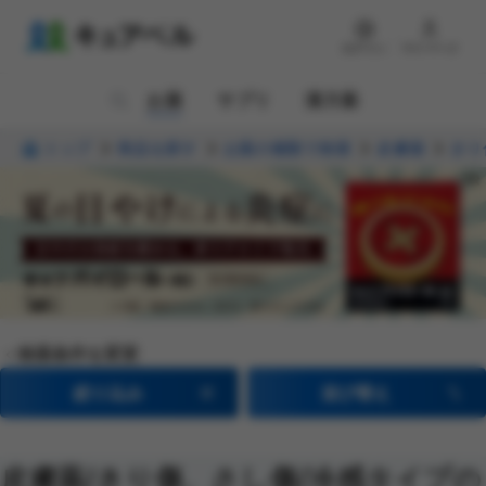
ログイン
マイページ
お薬
サプリ
漢方薬
トップ
商品を探す
お薬の種類で検索
皮膚薬
きり
検索条件を変更
絞り込み
並び替え
皮膚薬
/きり傷、さし傷
/冷感タイプ
の