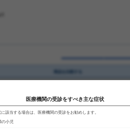
1
商品を比較する
医療機関の受診をすべき主な症状
ク
)
状に該当する場合は、医療機関の受診をお勧めします。
満の小児