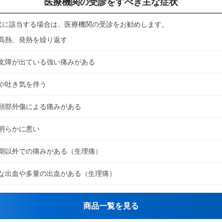
医療機関の受診をすべき主な症状
ン錠A「クニヒロ」
状に該当する場合は、医療機関の受診をお勧めします。
高熱、発熱を繰り返す
支障が出ている強い痛みがある
や吐き気を伴う
頭部外傷による痛みがある
商品を比較する
明らかに悪い
期以外での痛みがある（生理痛）
な出血や多量の出血がある（生理痛）
アミノフェン錠
商品一覧を見る