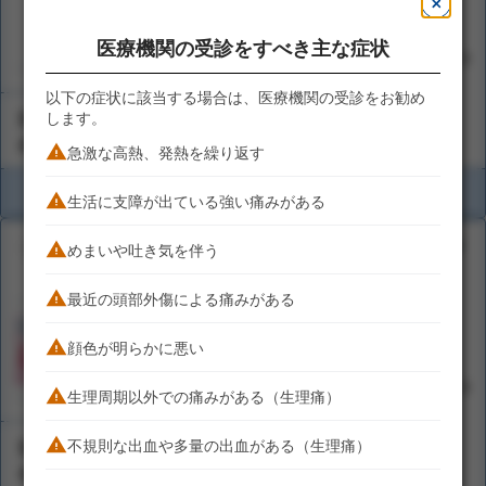
1,300
100錠
円(税抜)
医療機関の受診をすべき主な症状
以下の症状に該当する場合は、医療機関の受診をお勧め
します。
対応レベル目安
生理痛
急激な高熱、発熱を繰り返す
商品を比較する
生活に支障が出ている強い痛みがある
第2類医薬品
めまいや吐き気を伴う
最近の頭部外傷による痛みがある
バファリンルナJ
700
12錠
円(税抜)
顔色が明らかに悪い
生理周期以外での痛みがある（生理痛）
不規則な出血や多量の出血がある（生理痛）
対応レベル目安
生理痛