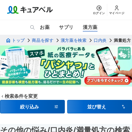
ログイン
マイページ
お薬
サプリ
漢方薬
トップ
商品を探す
漢方薬を検索
口内炎
満量処方
検索条件を変更
絞り込み
並び替え
その他の悩み
/口内炎
/満量処方
の検索