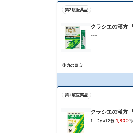
第2類医薬品
クラシエの漢方 
---
体力の目安
第2類医薬品
クラシエの漢方 
1,800
1．2g×12包
円