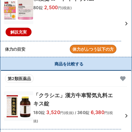
2,500
80錠
円(税抜)
解説充実
体力の目安
体力がふつう以下の方
商品を比較する
第2類医薬品
「クラシエ」漢方牛車腎気丸料エ
キス錠
3,520
6,380
180錠
360錠
円(税抜)
/
円(税
抜)