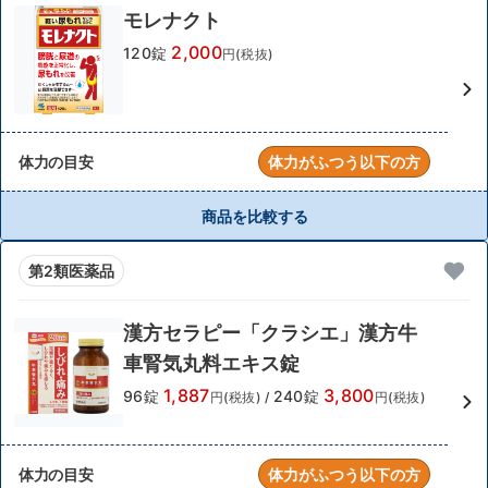
モレナクト
2,000
120錠
円(税抜)
体力の目安
体力がふつう以下の方
商品を比較する
第2類医薬品
漢方セラピー「クラシエ」漢方牛
車腎気丸料エキス錠
1,887
3,800
96錠
240錠
円(税抜)
/
円(税抜)
体力の目安
体力がふつう以下の方