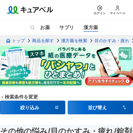
ログイン
マイページ
お薬
サプリ
漢方薬
トップ
商品を探す
漢方薬を検索
目のかすみ・疲れ
検索条件を変更
絞り込み
並び替え
その他の悩み
/目のかすみ・疲れ
/錠剤