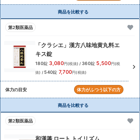
商品を比較する
第2類医薬品
「クラシエ」漢方八味地黄丸料エ
キス錠
3,080
5,500
180錠
360錠
円(税抜)
/
円(税
7,700
540錠
抜)
/
円(税抜)
体力の目安
体力がふつう以下の方
商品を比較する
第2類医薬品
和漢箋 ロート トイリズム