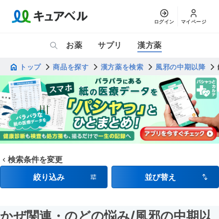
ログイン
マイページ
お薬
サプリ
漢方薬
トップ
商品を探す
漢方薬を検索
風邪の中期以降
検索条件を変更
絞り込み
並び替え
かぜ関連・のどの悩み
/風邪の中期以