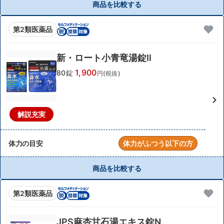
商品を比較する
第2類医薬品
新・ロート小青竜湯錠Ⅱ
1,900
80錠
円(税抜)
解説充実
体力の目安
体力がふつう以下の方
商品を比較する
第2類医薬品
JPS麻杏甘石湯エキス錠N