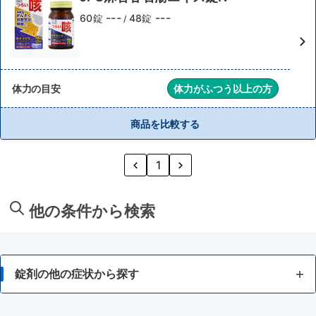
---
---
60錠
48錠
/
体力の目安
体力がふつう以上の方
商品を比較する
1
他の条件から検索
錠剤の他の症状から探す
風邪のひきはじめ（初期）