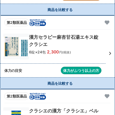
商品を比較する
第2類医薬品
漢方セラピー麻杏甘石湯エキス錠
クラシエ
2,300
6錠×24包
円(税抜)
体力の目安
体力がふつう以上の方
商品を比較する
第2類医薬品
クラシエの漢方「クラシエ」ベル