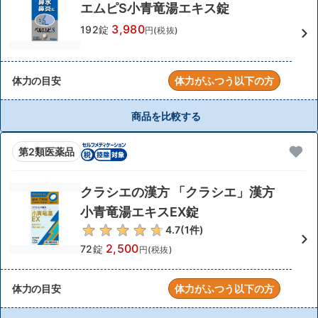
エムピS小青竜湯エキス錠
3,980
192錠
円(税抜)
体力の目安
体力がふつう以下の方
商品を比較する
第2類医薬品
クラシエの漢方 「クラシエ」漢方
小青竜湯エキスEX錠
4.7
(
1
件)
2,500
72錠
円(税抜)
体力の目安
体力がふつう以下の方