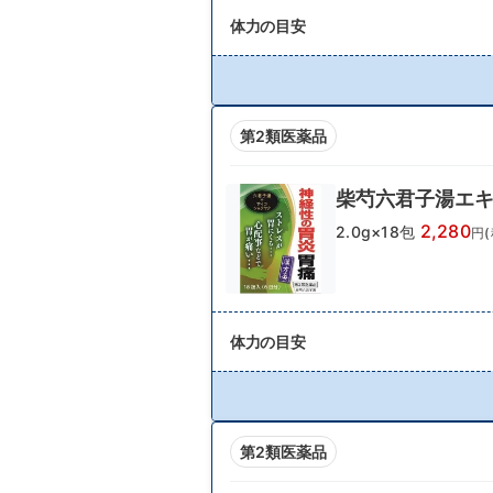
体力の目安
第2類医薬品
柴芍六君子湯エキ
2,280
2.0g×18包
円(
体力の目安
第2類医薬品