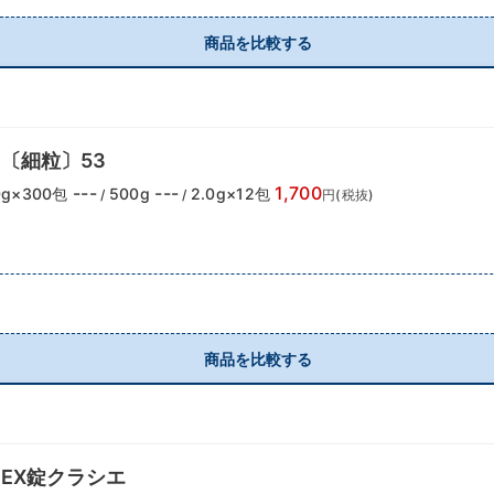
商品を比較する
〔細粒〕53
---
---
1,700
g×300包
500g
2.0g×12包
/
/
円(税抜)
商品を比較する
EX錠クラシエ