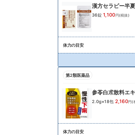
漢方セラピー半夏
1,100
36錠
円(税抜)
体力の目安
第2類医薬品
参苓白朮散料エキ
2,160
2.0g×18包
円(
体力の目安