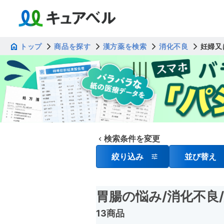
トップ
商品を探す
漢方薬を検索
消化不良
妊婦又
検索条件を変更
絞り込み
並び替え
胃腸の悩み
/消化不良
13商品