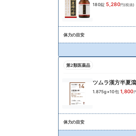
5,280
180錠
円(税抜)
体力の目安
第2類医薬品
ツムラ漢方半夏
1,800
1.875g×10包
体力の目安