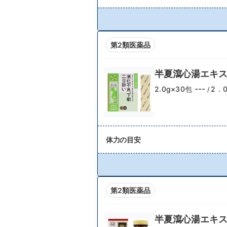
第2類医薬品
半夏瀉心湯エキス
---
2.0g×30包
2．0
/
体力の目安
第2類医薬品
半夏瀉心湯エキス