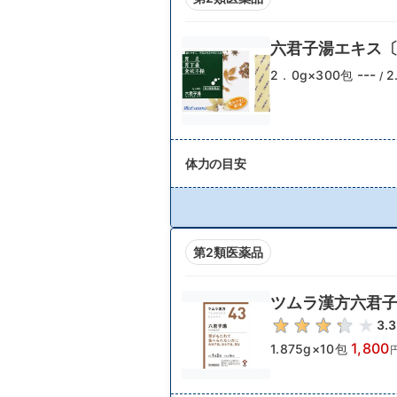
六君子湯エキス〔
---
2．0g×300包
2
/
体力の目安
第2類医薬品
ツムラ漢方六君
3.3
1,800
1.875g×10包