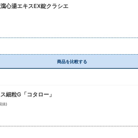
瀉心湯エキスEX錠クラシエ
商品を比較する
ス細粒G「コタロー」
税抜)