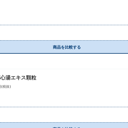
商品を比較する
瀉心湯エキス顆粒
円(税抜)