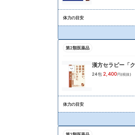
体力の目安
第2類医薬品
漢方セラピー「
2,400
24包
円(税抜)
体力の目安
第2類医薬品