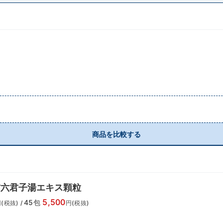
商品を比較する
方六君子湯エキス顆粒
5,500
45包
(税抜)
/
円(税抜)