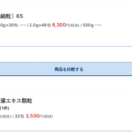
細粒〕65
---
6,300
---
.0g×30包
2.0g×48包
500g
/
円(税抜)
/
商品を比較する
子湯エキス顆粒
(
1
件)
3,500
32包
円(税抜)
/
円(税抜)