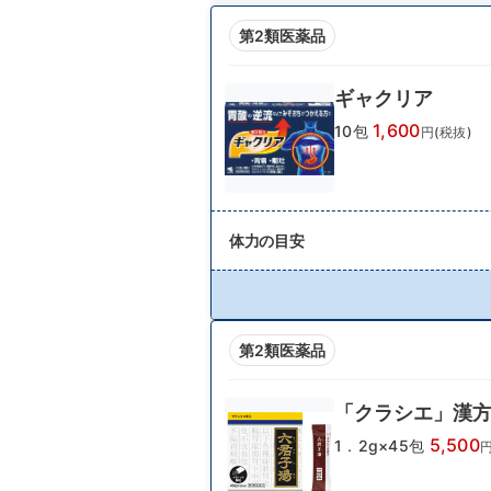
第2類医薬品
ギャクリア
1,600
10包
円(税抜)
体力の目安
第2類医薬品
「クラシエ」漢
5,500
1．2g×45包
円