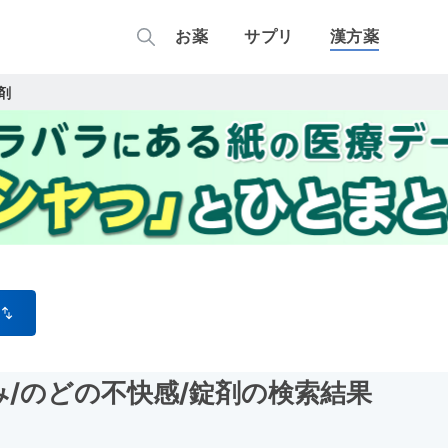
お薬
サプリ
漢方薬
剤
み
/のどの不快感
/錠剤
の検索結果