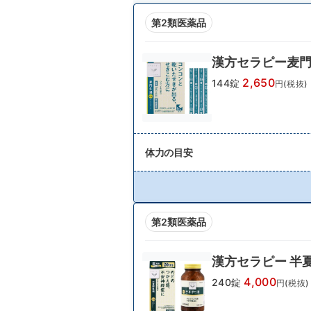
第2類医薬品
漢方セラピー麦
2,650
144錠
円(税抜)
体力の目安
第2類医薬品
漢方セラピー 半
4,000
240錠
円(税抜)