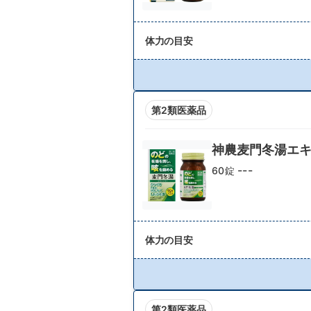
体力の目安
第2類医薬品
神農麦門冬湯エ
---
60錠
体力の目安
第2類医薬品