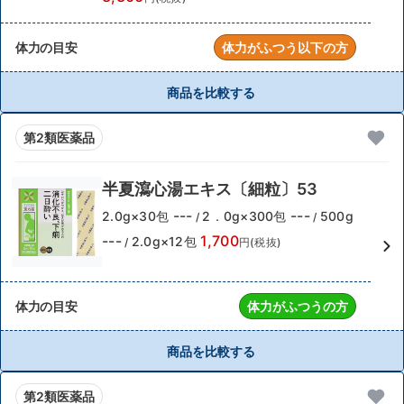
体力の目安
体力がふつう以下の方
商品を比較する
第2類医薬品
半夏瀉心湯エキス〔細粒〕53
---
---
2.0g×30包
2．0g×300包
500g
/
/
---
1,700
2.0g×12包
/
円(税抜)
体力の目安
体力がふつうの方
商品を比較する
第2類医薬品