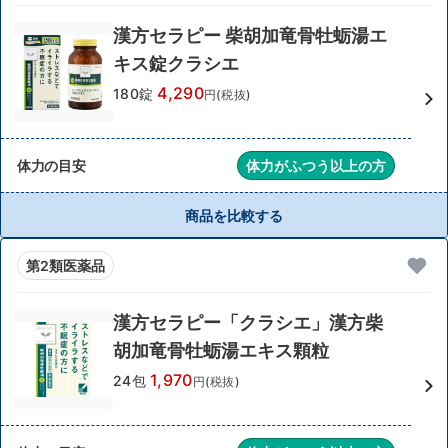
漢方セラピー 柴胡加竜骨牡蛎湯エ
キス錠クラシエ
4,290
180錠
円(税抜)
体力の目安
体力がふつう以上の方
商品を比較する
第2類医薬品
漢方セラピー「クラシエ」漢方柴
胡加竜骨牡蛎湯エキス顆粒
1,970
24包
円(税抜)