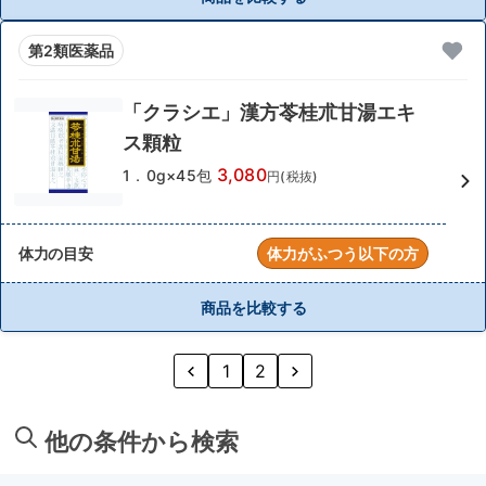
第2類医薬品
「クラシエ」漢方苓桂朮甘湯エキ
ス顆粒
3,080
1．0g×45包
円(税抜)
体力の目安
体力がふつう以下の方
商品を比較する
1
2
他の条件から検索