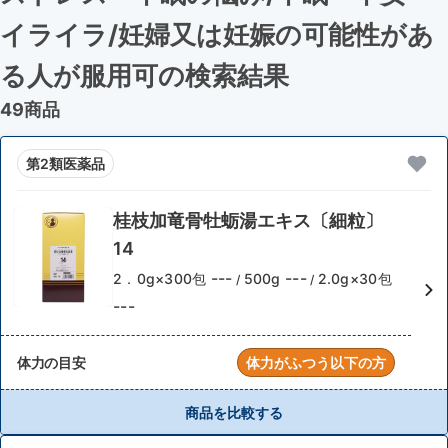
イライラ
/妊婦又は妊娠の可能性があ
る人が服用可
の検索結果
49商品
第2類医薬品
桂枝加竜骨牡蛎湯エキス〔細粒〕
14
---
---
2．0g×300包
500g
2.0g×30包
/
/
---
体力の目安
体力がふつう以下の方
商品を比較する