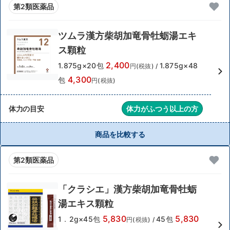
第2類医薬品
ツムラ漢方柴胡加竜骨牡蛎湯エキ
ス顆粒
2,400
1.875g×20包
1.875g×48
円(税抜)
/
4,300
包
円(税抜)
体力の目安
体力がふつう以上の方
商品を比較する
第2類医薬品
「クラシエ」漢方柴胡加竜骨牡蛎
湯エキス顆粒
5,830
5,830
1．2g×45包
45包
円(税抜)
/