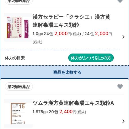
第2類医薬品
漢方セラピー「クラシエ」漢方黄
連解毒湯エキス顆粒
2,000
2,000
1.0g×24包
24包
円(税抜)
/
円
(税抜)
体力の目安
体力がふつう以上の方
商品を比較する
第2類医薬品
ツムラ漢方黄連解毒湯エキス顆粒A
2,400
1.875g×20包
円(税抜)