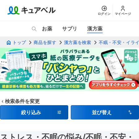
ログイン
マイページ
お薬
サプリ
漢方薬
トップ
商品を探す
漢方薬を検索
不眠・不安・イラ
検索条件を変更
絞り込み
並び替え
ストレス・不眠の悩み
/不眠・不安・