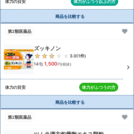
体力の目安
体力がふつう以上の方
商品を比較する
第2類医薬品
ズッキノン
3.0
(
1
件)
1,500
14包
円(税抜)
体力の目安
体力がふつうの方
商品を比較する
第2類医薬品