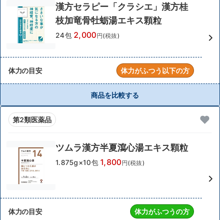
漢方セラピー「クラシエ」漢方桂
枝加竜骨牡蛎湯エキス顆粒
2,000
24包
円(税抜)
体力の目安
体力がふつう以下の方
商品を比較する
第2類医薬品
ツムラ漢方半夏瀉心湯エキス顆粒
1,800
1.875g×10包
円(税抜)
体力の目安
体力がふつうの方