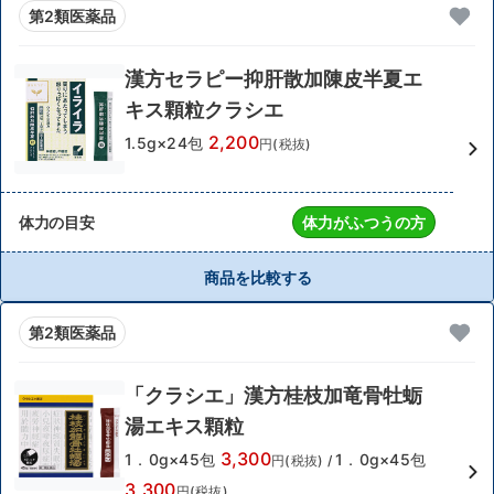
第2類医薬品
漢方セラピー抑肝散加陳皮半夏エ
キス顆粒クラシエ
2,200
1.5g×24包
円(税抜)
体力の目安
体力がふつうの方
商品を比較する
第2類医薬品
「クラシエ」漢方桂枝加竜骨牡蛎
湯エキス顆粒
3,300
1．0g×45包
1．0g×45包
円(税抜)
/
3,300
円(税抜)