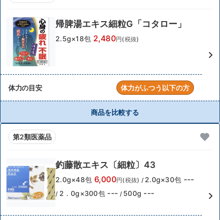
帰脾湯エキス細粒G「コタロー」
2,480
2.5g×18包
円(税抜)
体力の目安
体力がふつう以下の方
商品を比較する
第2類医薬品
釣藤散エキス〔細粒〕43
6,000
---
2.0g×48包
2.0g×30包
円(税抜)
/
---
---
2．0g×300包
500g
/
/