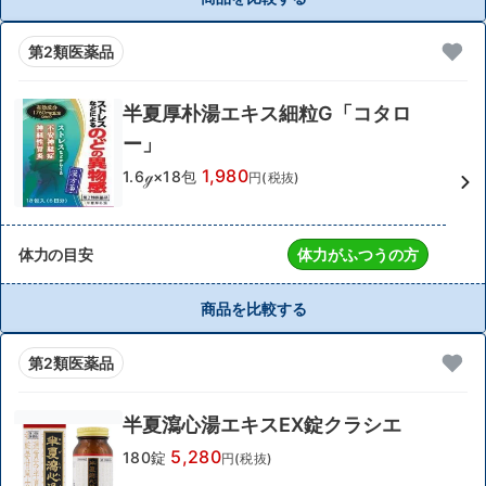
第2類医薬品
半夏厚朴湯エキス細粒G「コタロ
ー」
1,980
1.6ℊ×18包
円(税抜)
体力の目安
体力がふつうの方
商品を比較する
第2類医薬品
半夏瀉心湯エキスEX錠クラシエ
5,280
180錠
円(税抜)