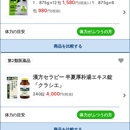
1,580
1．875g×12包
1．875g×6
円(税抜)
/
980
包
円(税抜)
体力の目安
体力がふつうの方
商品を比較する
第2類医薬品
漢方セラピー 半夏厚朴湯エキス錠
「クラシエ」
4,000
240錠
円(税抜)
体力の目安
体力がふつうの方
商品を比較する