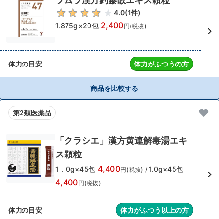
ツムラ漢方釣藤散エキス顆粒
4.0
(
1
件)
2,400
1.875g×20包
円(税抜)
体力の目安
体力がふつうの方
商品を比較する
第2類医薬品
「クラシエ」漢方黄連解毒湯エキ
ス顆粒
4,400
1．0g×45包
1.0g×45包
円(税抜)
/
4,400
円(税抜)
体力の目安
体力がふつう以上の方