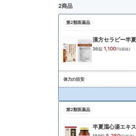
2商品
第2類医薬品
漢方セラピー半夏
1,100
36錠
円(税抜)
体力の目安
第2類医薬品
半夏瀉心湯エキス
5,280
180錠