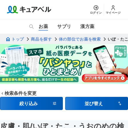
ログイン
マイページ
お薬
サプリ
漢方薬
トップ
商品を探す
体の部位でお薬を検索
いぼ・た
検索条件を変更
絞り込み
並び替え
皮膚・肌
/いぼ・たこ・うおのめ
の検