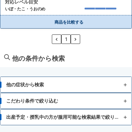
対応レベル目安
いぼ・たこ・うおのめ
商品を比較する
1
他の条件から検索
他の症状から検索
かゆみ
こだわり条件で絞り込む
虫さされ
15歳未満
出産予定・授乳中の方が服用可能な検索結果で絞り込む
湿疹