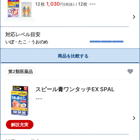
1,030
---
12枚
12枚
円(税抜)
/
対応レベル目安
いぼ・たこ・うおのめ
商品を比較する
第2類医薬品
スピール膏ワンタッチEX SPAL
---
解説充実