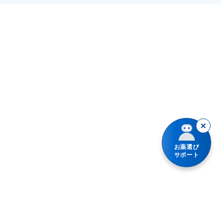
化膿
かぶれ
あせも
水虫
保湿
しもやけ
お薬選び
きり傷、さし傷
サポート
やけど
にきび・吹出物
皮膚の殺菌・消毒