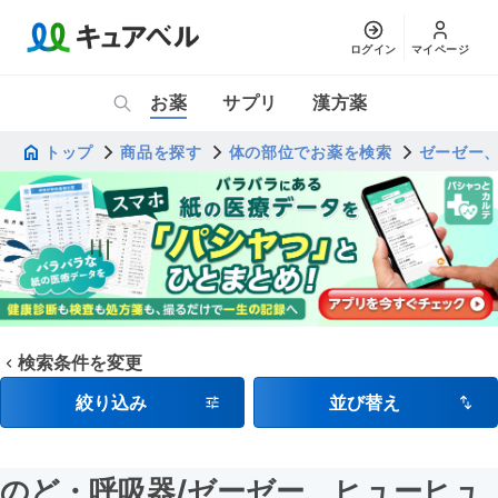
ログイン
マイページ
お薬
サプリ
漢方薬
トップ
商品を探す
体の部位でお薬を検索
ゼーゼー
検索条件を変更
絞り込み
並び替え
のど・呼吸器
/ゼーゼー、ヒューヒュ