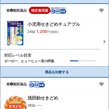
第❷類医薬品
指定濫用薬
小児用せきどめチュアブル
1,200
24錠
円(税抜)
対応レベル目安
ゼーゼー、ヒューヒュー音の呼吸
商品を比較する
第❷類医薬品
浅田飴せきどめ
---
36錠