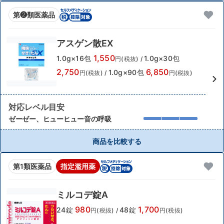
第❷類医薬品
アスゲン散EX
1,550
1.0g×16包
1.0g×30包
円(税抜)
/
2,750
6,850
1.0g×90包
円(税抜)
/
円(税抜)
対応レベル目安
ゼーゼー、ヒューヒュー音の呼吸
商品を比較する
第1類医薬品
指定濫用薬
ミルコデ錠A
980
1,700
24錠
48錠
円(税抜)
/
円(税抜)