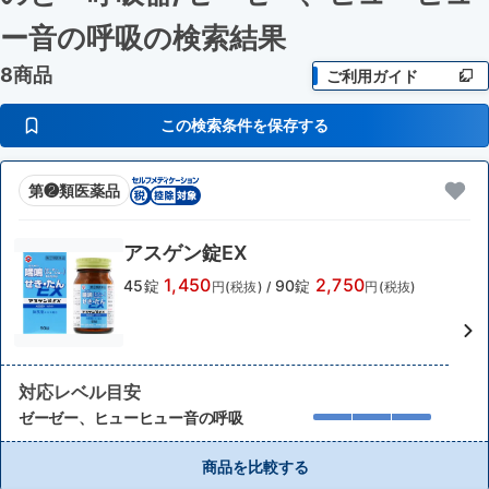
ー音の呼吸
の検索結果
8商品
ご利用ガイド
この検索条件を保存する
第❷類医薬品
アスゲン錠EX
1,450
2,750
45錠
90錠
円(税抜)
/
円(税抜)
対応レベル目安
ゼーゼー、ヒューヒュー音の呼吸
商品を比較する