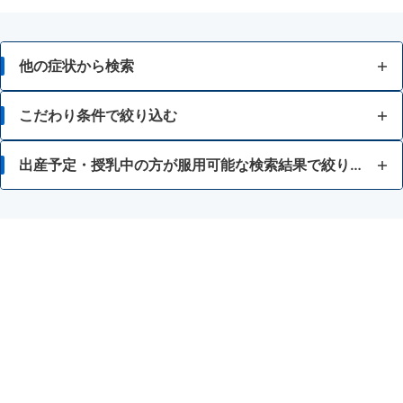
他の症状から検索
せき
こだわり条件で絞り込む
たん
12歳未満
出産予定・授乳中の方が服用可能な検索結果で絞り込む
ゼーゼー、ヒューヒュー音の呼吸
15歳未満
かぜ薬
のどの痛み・はれ
眠くなると困る
抗ヒスタミン剤を含有する内服薬
のどの殺菌・消毒
水なしでも服用できる
授乳中の人
ノンシュガー
鎮咳去痰薬
鎮静薬