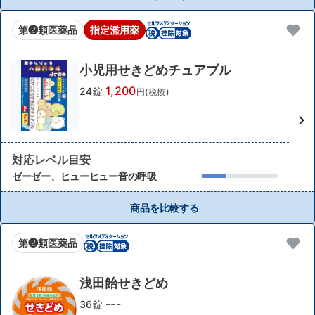
第❷類医薬品
指定濫用薬
小児用せきどめチュアブル
1,200
24錠
円(税抜)
対応レベル目安
ゼーゼー、ヒューヒュー音の呼吸
商品を比較する
第❷類医薬品
浅田飴せきどめ
---
36錠