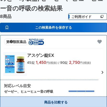
ー音の呼吸
の検索結果
8商品
ご利用ガイド
この検索条件を保存する
第❷類医薬品
アスゲン錠EX
1,450
2,750
45錠
90錠
円(税抜)
/
円(税抜)
対応レベル目安
ゼーゼー、ヒューヒュー音の呼吸
商品を比較する