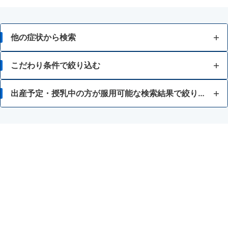
他の症状から検索
せき
こだわり条件で絞り込む
たん
12歳未満
出産予定・授乳中の方が服用可能な検索結果で絞り込む
のどの痛み・はれ
15歳未満
授乳中の人
のどの殺菌・消毒
眠くなると困る
水なしでも服用できる
ノンシュガー