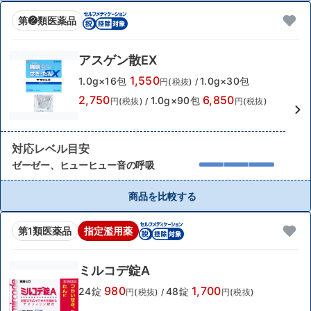
第❷類医薬品
アスゲン散EX
1,550
1.0g×16包
1.0g×30包
円(税抜)
/
2,750
6,850
1.0g×90包
円(税抜)
/
円(税抜)
対応レベル目安
ゼーゼー、ヒューヒュー音の呼吸
商品を比較する
第1類医薬品
指定濫用薬
ミルコデ錠A
980
1,700
24錠
48錠
円(税抜)
/
円(税抜)