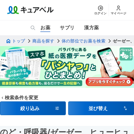
ログイン
マイページ
お薬
サプリ
漢方薬
トップ
商品を探す
体の部位でお薬を検索
ゼーゼー
検索条件を変更
絞り込み
並び替え
のど・呼吸器
/ゼーゼー、ヒューヒュ