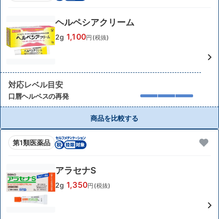
ヘルペシアクリーム
1,100
2g
円(税抜)
対応レベル目安
口唇ヘルペスの再発
商品を比較する
第1類医薬品
アラセナS
1,350
2g
円(税抜)