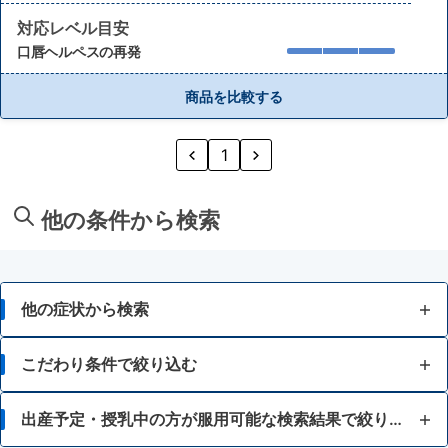
対応レベル目安
口唇ヘルペスの再発
商品を比較する
1
他の条件から検索
他の症状から検索
口内炎
こだわり条件で絞り込む
口角炎、唇のひびわれ
15歳未満
出産予定・授乳中の方が服用可能な検索結果で絞り込む