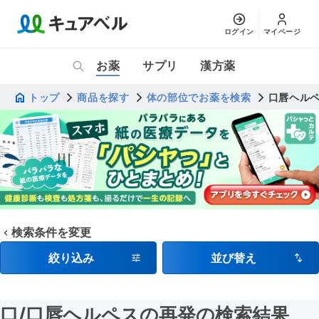
ログイン
マイページ
お薬
サプリ
漢方薬
トップ
商品を探す
体の部位でお薬を検索
口唇ヘル
検索条件を変更
絞り込み
並び替え
口
/口唇ヘルペスの再発
の検索結果