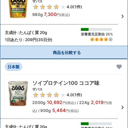
ザバス
4.0
(
1
件)
7,300
980g
円(税込)
主成分 : たんぱく質 20g
栄養素充足割合 25%
1日あたり : 209円(35日分)
商品を比較する
日本製
ソイプロテイン100 ココア味
ザバス
4.0
(
1
件)
10,692
2,019
2000g
224g
円(税込)
/
円(税
5,464
900g
込)
/
円(税込)
主成分 : たんぱく質 20g