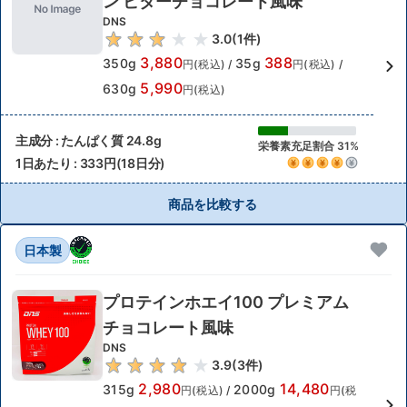
ン ビターチョコレート風味
DNS
3.0
(
1
件)
3,880
388
350g
35g
円(税込)
/
円(税込)
/
5,990
630g
円(税込)
主成分 : たんぱく質 24.8g
栄養素充足割合 31%
1日あたり : 333円(18日分)
商品を比較する
日本製
プロテインホエイ100 プレミアム
チョコレート風味
DNS
3.9
(
3
件)
2,980
14,480
315g
2000g
円(税込)
/
円(税