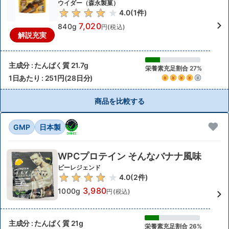
ウイダー（森永製菓）
4.0
(
1
件)
7,020
840g
円(税込)
解説充実
主成分 : たんぱく質 21.7g
栄養素充足割合 27%
1日あたり : 251円(28日分)
商品を比較する
GMP
日本製
WPCプロテイン そんなバナナ風味
ビーレジェンド
4.0
(
2
件)
3,980
1000g
円(税込)
主成分 : たんぱく質 21g
栄養素充足割合 26%