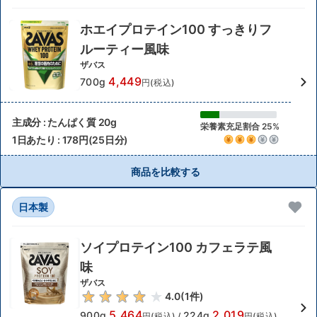
ホエイプロテイン100 すっきりフ
ルーティー風味
ザバス
4,449
700g
円(税込)
主成分 : たんぱく質 20g
栄養素充足割合 25%
1日あたり : 178円(25日分)
商品を比較する
日本製
ソイプロテイン100 カフェラテ風
味
ザバス
4.0
(
1
件)
5,464
2,019
900g
224g
円(税込)
/
円(税込)