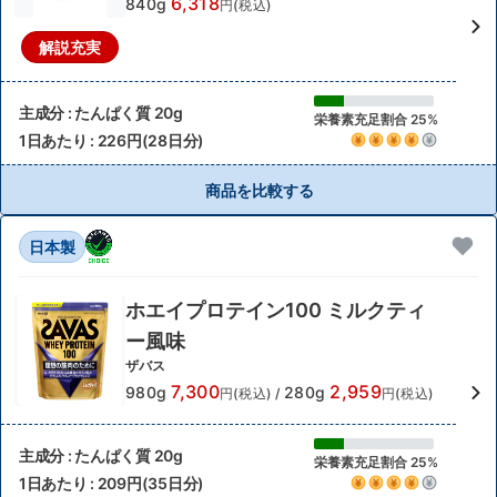
6,318
840g
円(税込)
解説充実
主成分 : たんぱく質 20g
栄養素充足割合 25%
1日あたり : 226円(28日分)
商品を比較する
日本製
ホエイプロテイン100 ミルクティ
ー風味
ザバス
7,300
2,959
980g
280g
円(税込)
/
円(税込)
主成分 : たんぱく質 20g
栄養素充足割合 25%
1日あたり : 209円(35日分)