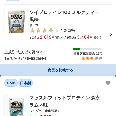
ソイプロテイン100 ミルクティー
風味
ザバス
4.0
(
2
件)
2,019
5,464
224g
900g
円(税込)
/
円(税込)
主成分 : たんぱく質 20g
栄養素充足割合 25%
1日あたり : 171円(32日分)
商品を比較する
GMP
日本製
マッスルフィットプロテイン 森永
ラムネ味
ウイダー（森永製菓）