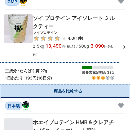
GMP
ソイ プロテイン アイソレート ミル
クティー
マイプロテイン
4.0
(
1
件)
13,490
3,090
2.5kg
500g
円(税込)
/
円(税
込)
主成分 : たんぱく質 27g
栄養素充足割合 33%
1日あたり : 193円(16日分)
商品を比較する
日本製
ホエイプロテイン HMB＆クレアチ