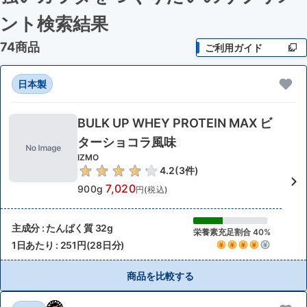
ント検索結果
74商品
ご利用ガイド
日本製
BULK UP WHEY PROTEIN MAX ビ
ターショコラ風味
IZMO
4.2
(
3
件)
7,020
900g
円(税込)
主成分 : たんぱく質 32g
栄養素充足割合 40%
1日あたり : 251円(28日分)
商品を比較する