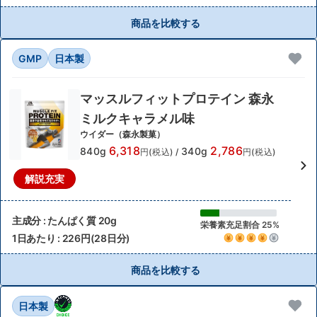
商品を比較する
GMP
日本製
マッスルフィットプロテイン 森永
ミルクキャラメル味
ウイダー（森永製菓）
6,318
2,786
840g
340g
円(税込)
/
円(税込)
解説充実
主成分 : たんぱく質 20g
栄養素充足割合 25%
1日あたり : 226円(28日分)
商品を比較する
日本製