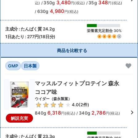
3,480
348
350g
35g
込)
/
円(税込)
/
円(税込)
4,980
630g
/
円(税込)
主成分 : たんぱく質 24.2g
栄養素充足割合 30%
1日あたり : 277円(18日分)
商品を比較する
GMP
日本製
マッスルフィットプロテイン 森永
ココア味
ウイダー（森永製菓）
4.0
(
2
件)
6,318
2,786
840g
340g
円(税込)
/
円(税込)
解説充実
主成分 : たんぱく質 23.3g