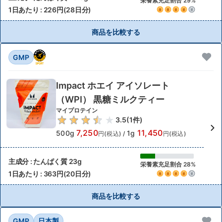
栄養素充足割合 29%
1日あたり : 226円(28日分)
商品を比較する
GMP
Impact ホエイ アイソレート
（WPI） 黒糖ミルクティー
マイプロテイン
3.5
(
1
件)
7,250
11,450
500g
1g
円(税込)
/
円(税込)
主成分 : たんぱく質 23g
栄養素充足割合 28%
1日あたり : 363円(20日分)
商品を比較する
GMP
日本製