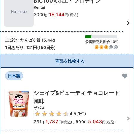
BIG100%ホエイプロテイン
Kentai
18,144
3000g
円(税込)
主成分 : たんぱく質 15.44g
栄養素充足割合 19%
1日あたり : 121円(150日分)
商品を比較する
日本製
シェイプ&ビューティ チョコレート
風味
ザバス
4.5
(
1
件)
1,782
5,043
231g
900g
円(税込)
/
円(税込)