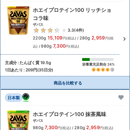
ホエイプロテイン100 リッチショ
コラ味
ザバス
3.3
(
4
件)
15,109
2,959
2200g
280g
円(税込)
/
円(税
7,300
980g
込)
/
円(税込)
主成分 : たんぱく質 19.5g
栄養素充足割合 24%
1日あたり : 209円(35日分)
商品を比較する
日本製
ホエイプロテイン100 抹茶風味
ザバス
7,300
2,959
980g
280g
円(税込)
/
円(税込)