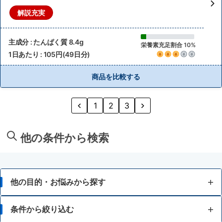
解説充実
主成分 : たんぱく質 8.4g
栄養素充足割合 10%
1日あたり : 105円(49日分)
商品を比較する
1
2
3
他の条件から検索
他の目的・お悩みから探す
脂肪が気になる
条件から絞り込む