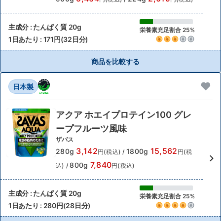
主成分 : たんぱく質 20g
栄養素充足割合 25%
1日あたり : 171円(32日分)
商品を比較する
日本製
アクア ホエイプロテイン100 グレ
ープフルーツ風味
ザバス
3,142
15,562
280g
1800g
円(税込)
/
円(税
7,840
800g
込)
/
円(税込)
主成分 : たんぱく質 20g
栄養素充足割合 25%
1日あたり : 280円(28日分)