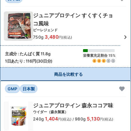
ジュニアプロテイン すくすくチョ
コ風味
ビーレジェンド
3,480
750g
円(税込)
主成分 : たんぱく質 11.8g
栄養素充足割合 15%
1日あたり : 116円(30日分)
商品を比較する
GMP
日本製
ジュニアプロテイン 森永ココア味
ウイダー（森永製菓）
1,404
5,130
240g
980g
円(税込)
/
円(税込)