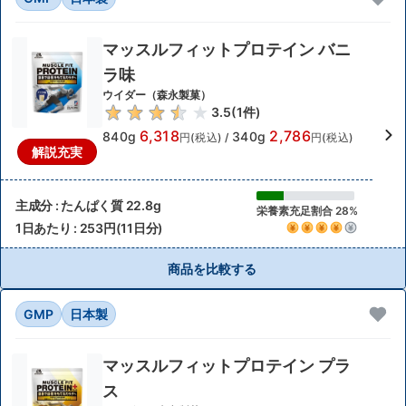
マッスルフィットプロテイン バニ
ラ味
ウイダー（森永製菓）
3.5
(
1
件)
6,318
2,786
840g
340g
円(税込)
/
円(税込)
解説充実
主成分 : たんぱく質 22.8g
栄養素充足割合 28%
1日あたり : 253円(11日分)
商品を比較する
GMP
日本製
マッスルフィットプロテイン プラ
ス