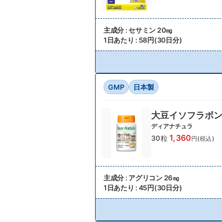
主成分 : セサミン 20㎎
1日あたり : 58円(30日分)
GMP
日本製
大豆イソフラボ
ディアナチュラ
1,360
30粒
円(税込)
主成分 : アグリコン 26㎎
1日あたり : 45円(30日分)