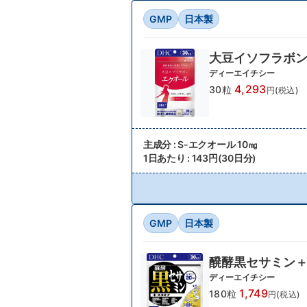
GMP
日本製
大豆イソフラボン
ディーエイチシー
4,293
30粒
円(税込)
主成分 : S-エクオール 10㎎
1日あたり : 143円(30日分)
GMP
日本製
醗酵黒セサミン
ディーエイチシー
1,749
180粒
円(税込)