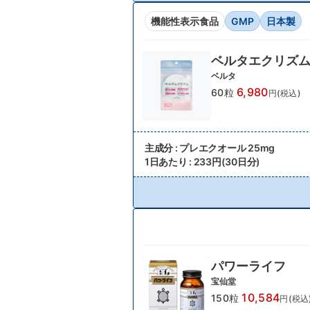
機能性表示食品
GMP
日本製
ベルタエクリズ
ベルタ
6,980
60粒
円(税込)
主成分 : プレエクオール 25mg
1日あたり : 233円(30日分)
パワーライフ
宝仙堂
10,584
150粒
円(税込