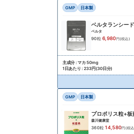
GMP
日本製
ベルタランシー
ベルタ
6,980
90粒
円(税込)
主成分 : マカ 50mg
1日あたり : 233円(30日分)
GMP
日本製
プロポリス粒+板
森川健康堂
14,580
360粒
円(税込