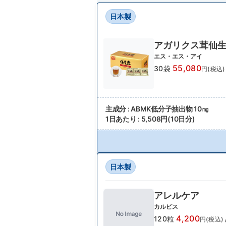
日本製
アガリクス茸仙
エス・エス・アイ
55,080
30袋
円(税込)
主成分 : ABMK低分子抽出物 10㎎
1日あたり : 5,508円(10日分)
日本製
アレルケア
カルピス
4,200
120粒
円(税込)