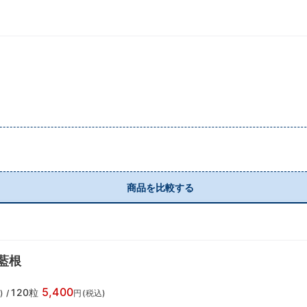
ド
商品を比較する
藍根
5,400
120粒
)
/
円(税込)