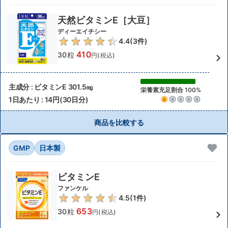
天然ビタミンE［大豆］
ディーエイチシー
4.4
(
3
件)
410
30粒
円(税込)
主成分 : ビタミンE 301.5㎎
栄養素充足割合 100%
1日あたり : 14円(30日分)
商品を比較する
GMP
日本製
ビタミンE
ファンケル
4.5
(
1
件)
653
30粒
円(税込)