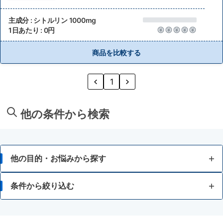
主成分 : シトルリン 1000mg
1日あたり : 0円
商品を比較する
1
他の条件から検索
他の目的・お悩みから探す
脂肪が気になる
条件から絞り込む
食事等によるカロリー調整に関心がある
ビタミンE