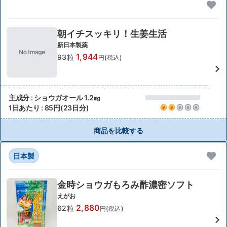
朝イチスッキリ！生姜生活
新日本製薬
1,944
93粒
円(税込)
主成分 : ショウガオール 1.2㎎
1日あたり : 85円(23日分)
商品を比較する
日本製
金時ショウガもろみ酢濃密ソフト
えがお
2,880
62粒
円(税込)