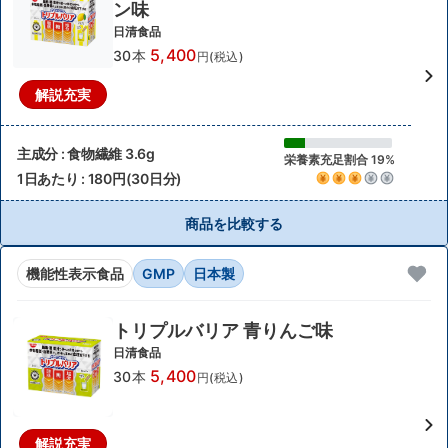
ン味
日清食品
5,400
30本
円(税込)
解説充実
主成分 : 食物繊維 3.6g
栄養素充足割合 19%
1日あたり : 180円(30日分)
商品を比較する
機能性表示食品
GMP
日本製
トリプルバリア 青りんご味
日清食品
5,400
30本
円(税込)
解説充実