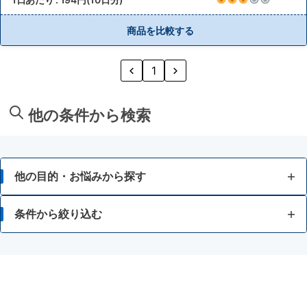
商品を比較する
1
他の条件から検索
他の目的・お悩みから探す
脂肪が気になる
条件から絞り込む
食事等によるカロリー調整に関心がある
難消化性デキストリン
酵素等でのダイエットに関心がある
サラシア
強いカラダをつくりたい