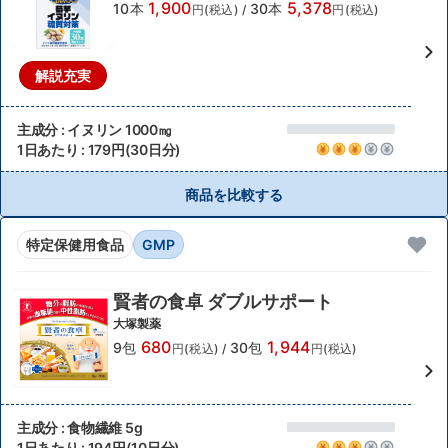
1,900
5,378
10本
30本
円(税込)
/
円(税込)
解説充実
主成分 : イヌリン 1000㎎
1日あたり : 179円(30日分)
商品を比較する
特定保健用食品
GMP
賢者の食卓 ダブルサポート
大塚製薬
680
1,944
9包
30包
円(税込)
/
円(税込)
主成分 : 食物繊維 5g
1日あたり : 194円(10日分)