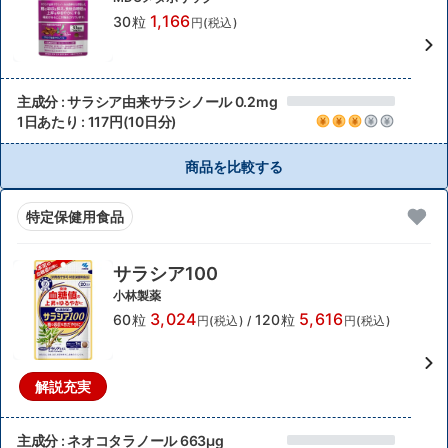
1,166
30粒
円(税込)
主成分 : サラシア由来サラシノール 0.2mg
1日あたり : 117円(10日分)
商品を比較する
特定保健用食品
サラシア100
小林製薬
3,024
5,616
60粒
120粒
円(税込)
/
円(税込)
解説充実
主成分 : ネオコタラノール 663μg