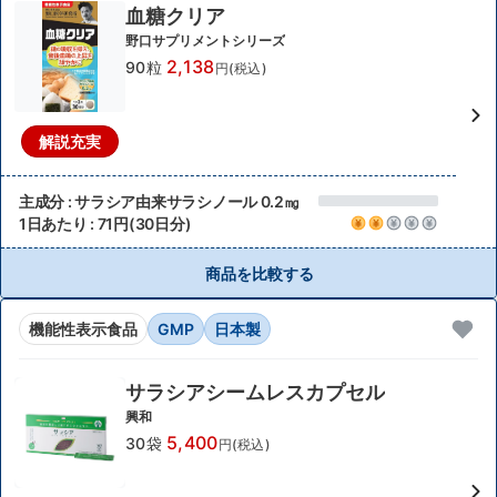
血糖クリア
野口サプリメントシリーズ
2,138
90粒
円(税込)
解説充実
主成分 : サラシア由来サラシノール 0.2㎎
1日あたり : 71円(30日分)
商品を比較する
機能性表示食品
GMP
日本製
サラシアシームレスカプセル
興和
5,400
30袋
円(税込)