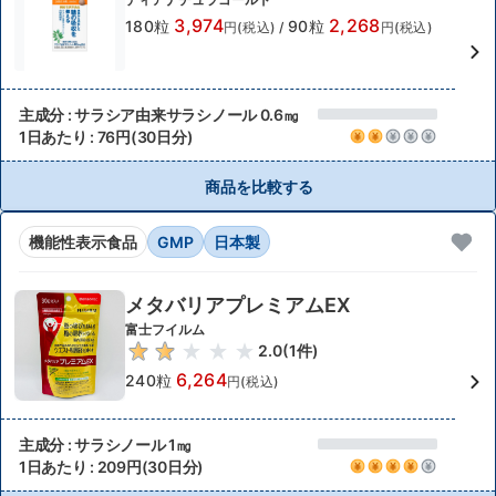
3,974
2,268
180粒
90粒
円(税込)
/
円(税込)
主成分 : サラシア由来サラシノール 0.6㎎
1日あたり : 76円(30日分)
商品を比較する
機能性表示食品
GMP
日本製
メタバリアプレミアムEX
富士フイルム
2.0
(
1
件)
6,264
240粒
円(税込)
主成分 : サラシノール 1㎎
1日あたり : 209円(30日分)