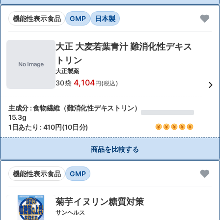
機能性表示食品
GMP
日本製
大正 大麦若葉青汁 難消化性デキス
トリン
大正製薬
4,104
30袋
円(税込)
主成分 : 食物繊維（難消化性デキストリン）
15.3g
1日あたり : 410円(10日分)
商品を比較する
機能性表示食品
GMP
菊芋イヌリン糖質対策
サンヘルス