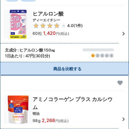
ヒアルロン酸
ディーエイチシー
4.0
(
1
件)
1,420
60粒
円(税込)
主成分 : ヒアルロン酸 150㎎
1日あたり : 47円(30日分)
商品を比較する
アミノコラーゲン プラス カルシウ
ム
明治
2,268
98g
円(税込)