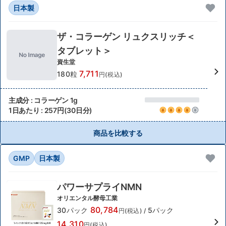
日本製
ザ・コラーゲン リュクスリッチ＜
タブレット＞
資生堂
7,711
180粒
円(税込)
主成分 : コラーゲン 1g
1日あたり : 257円(30日分)
商品を比較する
GMP
日本製
パワーサプライNMN
オリエンタル酵母工業
80,784
30パック
5パック
円(税込)
/
14,310
円(税込)