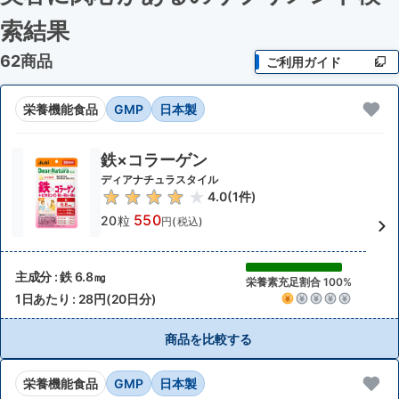
索結果
62商品
ご利用ガイド
栄養機能食品
GMP
日本製
鉄×コラーゲン
ディアナチュラスタイル
4.0
(
1
件)
550
20粒
円(税込)
主成分 : 鉄 6.8㎎
栄養素充足割合 100%
1日あたり : 28円(20日分)
商品を比較する
栄養機能食品
GMP
日本製