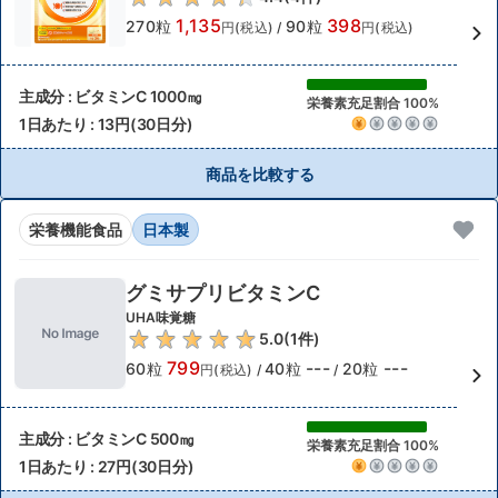
1,135
398
270粒
90粒
円(税込)
/
円(税込)
主成分 : ビタミンC 1000㎎
栄養素充足割合 100%
1日あたり : 13円(30日分)
商品を比較する
栄養機能食品
日本製
グミサプリビタミンC
UHA味覚糖
5.0
(
1
件)
799
---
---
60粒
40粒
20粒
円(税込)
/
/
主成分 : ビタミンC 500㎎
栄養素充足割合 100%
1日あたり : 27円(30日分)