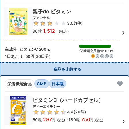
親子de ビタミン
ファンケル
3.0
(
1
件)
1,512
90粒
円(税込)
主成分 : ビタミンC 200㎎
栄養素充足割合 100%
1日あたり : 50円(30日分)
商品を比較する
栄養機能食品
GMP
日本製
ビタミンC（ハードカプセル）
ディーエイチシー
4.4
(
20
件)
297
756
60粒
180粒
円(税込)
/
円(税込)