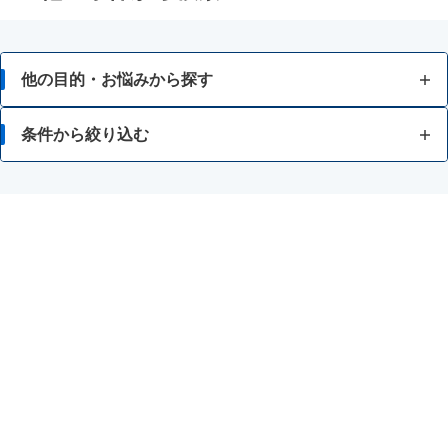
他の目的・お悩みから探す
脂肪が気になる
条件から絞り込む
食事等によるカロリー調整に関心がある
ヒアルロン酸
酵素等でのダイエットに関心がある
コラーゲン
強いカラダをつくりたい
セラミド
スタミナを向上・維持したい
プラセンタ
食事のバランスが気になる
アスタキサンチン
中性脂肪 ・コレステロールが気になる
ビタミンC