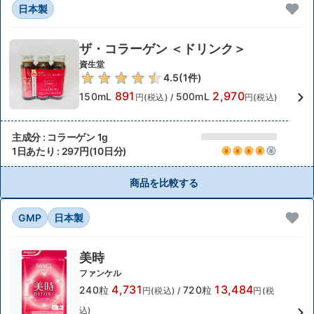
日本製
ザ・コラーゲン ＜ドリンク＞
資生堂
4.5
(
1
件)
891
2,970
150mL
500mL
円(税込)
/
円(税込)
主成分 : コラーゲン 1g
1日あたり : 297円(10日分)
商品を比較する
GMP
日本製
美時
ファンケル
4,731
13,484
240粒
720粒
円(税込)
/
円(税
込)