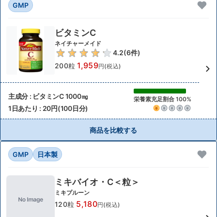
GMP
ビタミンC
ネイチャーメイド
4.2
(
6
件)
1,959
200粒
円(税込)
主成分 : ビタミンC 1000㎎
栄養素充足割合 100%
1日あたり : 20円(100日分)
商品を比較する
GMP
日本製
ミキバイオ・C＜粒＞
ミキプルーン
5,180
120粒
円(税込)