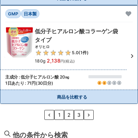
GMP
日本製
低分子ヒアルロン酸コラーゲン袋
タイプ
オリヒロ
5.0
(
1
件)
2,138
180g
円(税込)
主成分 : 低分子ヒアルロン酸 20㎎
1日あたり : 71円(30日分)
商品を比較する
1
2
3
他の条件から検索