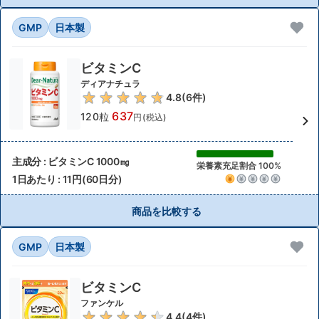
GMP
日本製
ビタミンC
ディアナチュラ
4.8
(
6
件)
637
120粒
円(税込)
主成分 : ビタミンC 1000㎎
栄養素充足割合 100%
1日あたり : 11円(60日分)
商品を比較する
GMP
日本製
ビタミンC
ファンケル
4.4
(
4
件)