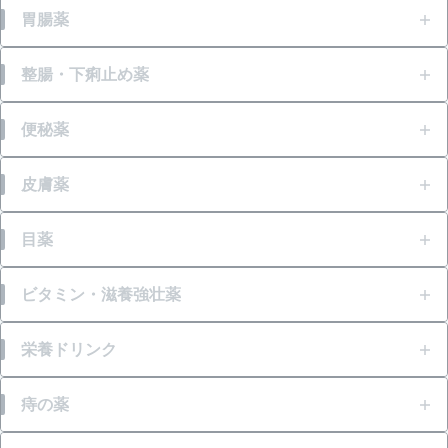
打撲
胃腸薬
胃痛
整腸・下痢止め薬
胸焼け
食あたり・水あたりによる下痢
便秘薬
はきけ・むかつき
腹痛を伴う下痢
急性便秘（生活環境が変わったときなど）
皮膚薬
胃もたれ・胃部不快感
暴飲暴食・寝冷えによる下痢
便秘（食後の腹痛、コロコロ小さい便）
かゆみ
目薬
消化不良・食欲不振
消化不良による下痢
加齢・運動不足による便秘、残便感・膨満感
虫さされ
目の疲れ
ビタミン・滋養強壮薬
軟便
便秘（便意感じにくい、固くて大きい便）
湿疹
結膜充血
肉体疲労・からだの不調等の栄養補給
栄養ドリンク
便秘
化膿
目のかすみ
風邪等での発熱・体力消耗
肉体疲労・からだの不調等の栄養補給
痔の薬
整腸（便通を整えたい）
かぶれ
目の乾き・コンタクトレンズ装着時の不快感
肌荒れ
風邪等での発熱・体力消耗