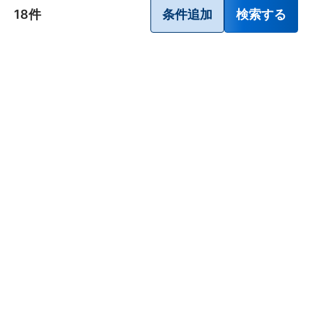
ビタミン・滋養強壮薬
18件
条件追加
検索する
栄養ドリンク
痔の薬
発毛・育毛剤
催眠鎮静薬
貧血用薬
眠気防止薬