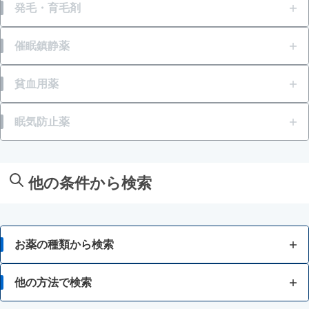
腹部膨満感
痔の痛み
発毛・育毛剤
あせも
目のかゆみ
口内炎
肌荒れ
痔の出血
壮年性脱毛症
催眠鎮静薬
水虫
目のアレルギー（花粉等）
目の疲れ
胃腸障害
痔のはれ（炎症）
円形脱毛症
保湿
いらいら感・緊張感・興奮感等
貧血用薬
紫外線等による眼炎（雪目など）
骨歯の発育不良・衰え
痔のかゆみ
フケが原因の脱毛症
きり傷、さし傷
一時的な不眠
結膜炎（はやり目）・ものもらい
貧血
眠気防止薬
神経痛、筋肉痛・関節痛
痔患部の殺菌・消毒
眉毛脱毛症・薄毛
しもやけ
病中・病後等の増血及び回復促進
肩・首すじのこり
眠気
いぼ・たこ・うおのめ
他の条件から検索
しみ、そばかす
倦怠感
やけど
冷えやすい、血行が悪い
にきび・吹出物
お薬の種類から検索
ビタミン不足による目の乾燥
口内炎
かぜ薬
他の方法で検索
歯ぐきからの出血、鼻血
口角炎、唇のひびわれ