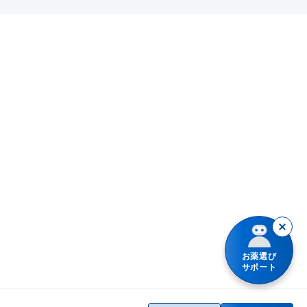
解熱鎮痛薬
身体の部位で検索
二日酔い
口唇ヘルペスの再発
せき止め・のどの薬
漢方薬を検索
胃腸障害
皮膚の殺菌・消毒
鼻炎・花粉症の薬
商品名で検索
月経不順
肩こり・腰痛・筋肉痛の薬
シリーズ名で検索
カルシウムの補給
乗り物酔いの薬
胃腸薬
整腸・下痢止め薬
便秘薬
皮膚薬
お薬選び
サポート
目薬