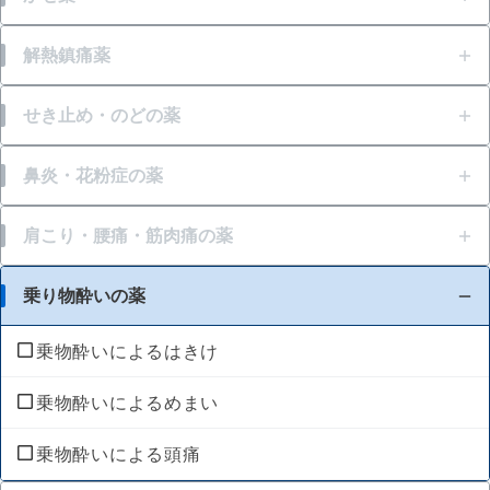
発熱
解熱鎮痛薬
頭痛
発熱
せき止め・のどの薬
鼻水
頭痛
せき
鼻炎・花粉症の薬
鼻づまり
生理痛
たん
鼻水
肩こり・腰痛・筋肉痛の薬
くしゃみ
歯痛
ゼーゼー、ヒューヒュー音の呼吸
鼻づまり
肩こり
乗り物酔いの薬
せき
のどの痛み・はれ
のどの痛み・はれ
くしゃみ
腰痛
乗物酔いによるはきけ
たん
のどの殺菌・消毒
筋肉痛
乗物酔いによるめまい
のどの痛み・はれ
関節痛
乗物酔いによる頭痛