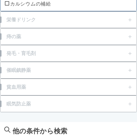
カルシウムの補給
栄養ドリンク
肉体疲労・からだの不調等の栄養補給
痔の薬
風邪等での発熱・体力消耗
痔の痛み
発毛・育毛剤
肌荒れ
痔の出血
壮年性脱毛症
催眠鎮静薬
胃腸障害
痔のはれ（炎症）
円形脱毛症
いらいら感・緊張感・興奮感等
貧血用薬
痔のかゆみ
フケが原因の脱毛症
一時的な不眠
貧血
眠気防止薬
痔患部の殺菌・消毒
眉毛脱毛症・薄毛
病中・病後等の増血及び回復促進
眠気
他の条件から検索
倦怠感