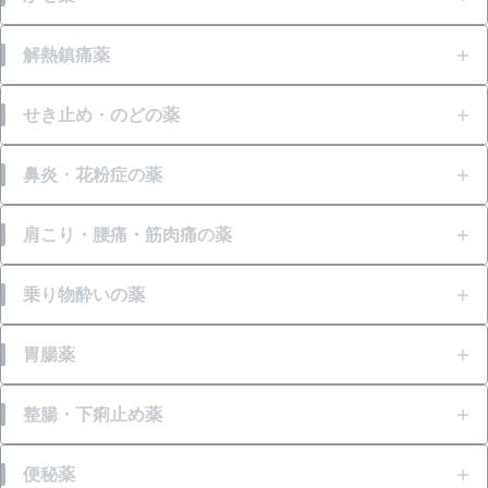
発熱
解熱鎮痛薬
頭痛
発熱
せき止め・のどの薬
鼻水
頭痛
せき
鼻炎・花粉症の薬
鼻づまり
生理痛
たん
鼻水
肩こり・腰痛・筋肉痛の薬
くしゃみ
歯痛
ゼーゼー、ヒューヒュー音の呼吸
鼻づまり
肩こり
乗り物酔いの薬
せき
のどの痛み・はれ
のどの痛み・はれ
くしゃみ
腰痛
乗物酔いによるはきけ
胃腸薬
たん
のどの殺菌・消毒
筋肉痛
乗物酔いによるめまい
のどの痛み・はれ
胃痛
整腸・下痢止め薬
関節痛
乗物酔いによる頭痛
胸焼け
食あたり・水あたりによる下痢
便秘薬