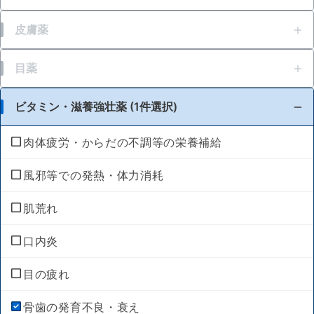
打撲
はきけ・むかつき
腹痛を伴う下痢
急性便秘（生活環境が変わったときなど）
皮膚薬
胃もたれ・胃部不快感
暴飲暴食・寝冷えによる下痢
便秘（食後の腹痛、コロコロ小さい便）
かゆみ
目薬
消化不良・食欲不振
消化不良による下痢
加齢・運動不足による便秘、残便感・膨満感
虫さされ
目の疲れ
ビタミン・滋養強壮薬 (1件選択)
軟便
便秘（便意感じにくい、固くて大きい便）
湿疹
結膜充血
肉体疲労・からだの不調等の栄養補給
便秘
化膿
目のかすみ
風邪等での発熱・体力消耗
整腸（便通を整えたい）
かぶれ
目の乾き・コンタクトレンズ装着時の不快感
肌荒れ
腹部膨満感
あせも
目のかゆみ
口内炎
水虫
目のアレルギー（花粉等）
目の疲れ
保湿
紫外線等による眼炎（雪目など）
骨歯の発育不良・衰え