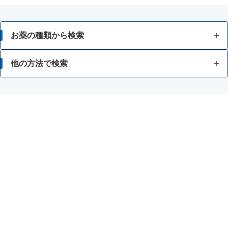
お薬の種類から検索
かぜ薬
他の方法で検索
解熱鎮痛薬
身体の部位で検索
せき止め・のどの薬
漢方薬を検索
鼻炎・花粉症の薬
商品名で検索
肩こり・腰痛・筋肉痛の薬
シリーズ名で検索
乗り物酔いの薬
胃腸薬
整腸・下痢止め薬