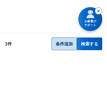
便秘薬
皮膚薬
お薬選び
サポート
目薬
ビタミン・滋養強壮薬
3件
条件追加
検索する
栄養ドリンク
痔の薬
発毛・育毛剤
催眠鎮静薬
貧血用薬