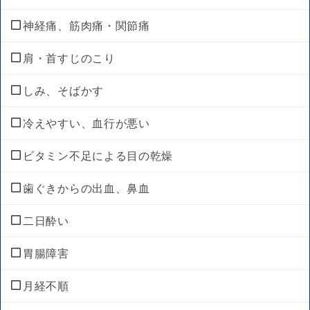
きり傷、さし傷
結膜炎（はやり目）・ものもらい
神経痛、筋肉痛・関節痛
しもやけ
肩・首すじのこり
いぼ・たこ・うおのめ
しみ、そばかす
やけど
冷えやすい、血行が悪い
にきび・吹出物
ビタミン不足による目の乾燥
口内炎
歯ぐきからの出血、鼻血
口角炎、唇のひびわれ
二日酔い
口唇ヘルペスの再発
胃腸障害
皮膚の殺菌・消毒
月経不順