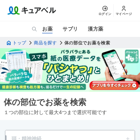
ログイン
マイページ
お薬
サプリ
漢方薬
トップ
商品を探す
体の部位でお薬を検索
体の部位でお薬を検索
１つの部位に対して最大4つまで選択可能です
頭・精神神経